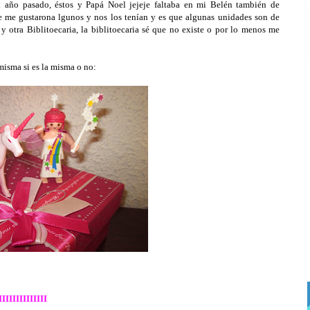
año pasado, éstos y Papá Noel jejeje faltaba en mi Belén también de
rque me gustarona lgunos y nos los tenían y es que algunas unidades son de
y otra Biblitoecaria, la biblitoecaria sé que no existe o por lo menos me
misma si es la misma o no:
IIIIIIIIIIIIII