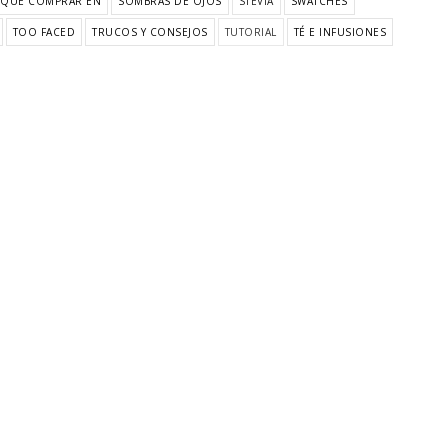
QUE COMPRAR EN
SOMBRAS DE OJOS
STEVIA
SWATCHES
TOO FACED
TRUCOS Y CONSEJOS
TUTORIAL
TÉ E INFUSIONES