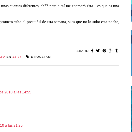
unas cuantas diferentes, eh?? pero a mí me enamoró ésta .. es que es una
prometo subo el post uñil de esta semana, si es que no lo subo esta noche,
SHARE:
APA
EN
13:24
ETIQUETAS:
de 2010 a las 14:55
10 a las 21:35