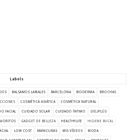
Labels
DOS
BALSAMOS LABIALES
BARCELONA
BIODERMA
BROCHAS
CCIONES
COSMÉTICA ASIÁTICA
COSMÉTICA NATURAL
O FACIAL
CUIDADO SOLAR
CUIDADO ÍNTIMO
DELIPLÚS
AVORITOS
GADGET DE BELLEZA
HEALTHYLIFE
HIGIENE BUCAL
ACIAL
LOW COST
MANICURAS
MIS VÍDEOS
MODA