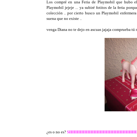
Los compré en una Feria de Playmobil que hubo el 
Playmobil jejeje ... ya subiré fotitos de la feria po
colección .. por cierto busco un Playmobil enfermera 
suena que no existe ..
venga Diana no te dejo en ascuas jajaja comprueba tú 
¿es o no es?
SIIIIIIIIIIIIIIIIIIIIIIIIIIIIIIIIIIIIIIIIIIII