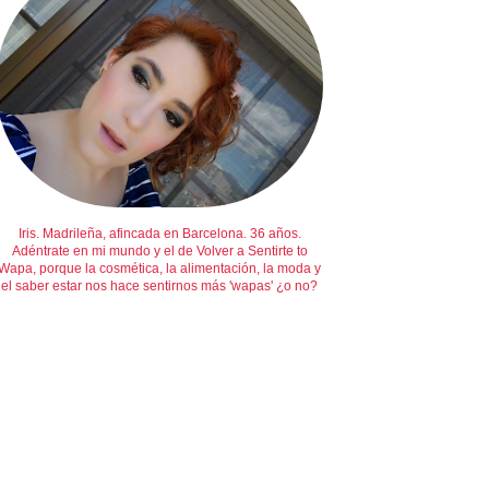
Iris. Madrileña, afincada en Barcelona. 36 años.
Adéntrate en mi mundo y el de Volver a Sentirte to
Wapa, porque la cosmética, la alimentación, la moda y
el saber estar nos hace sentirnos más 'wapas' ¿o no?