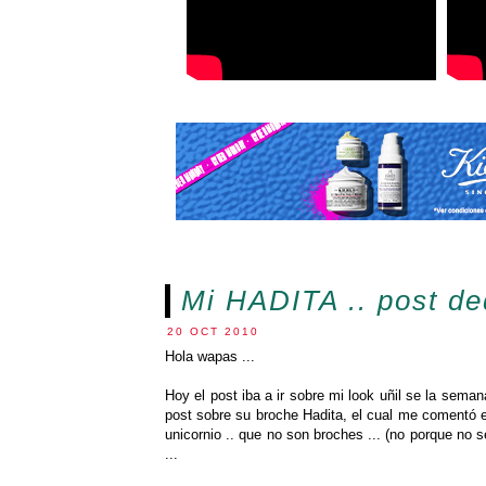
Mi HADITA .. post d
20 OCT 2010
Hola wapas ...
Hoy el post iba a ir sobre mi look uñil se la sema
post sobre su broche Hadita, el cual me comentó e
unicornio .. que no son broches ... (no porque no 
...