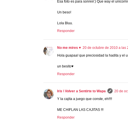
Esa foto es para sonreír:) Que way el unicorni
Un beso!
Lola Bluu.
Responder
No me mires ♥
20 de octubre de 2010 a las 
Hola guapaa! que preciosidad la hadita y el
un besito♥
Responder
Iris \ Volver a Sentirte to Wapa
20 de oc
Y la cajita a juego que conste, eh!!!!
ME CHIFLAN LAS CAJITAS !!!
Responder