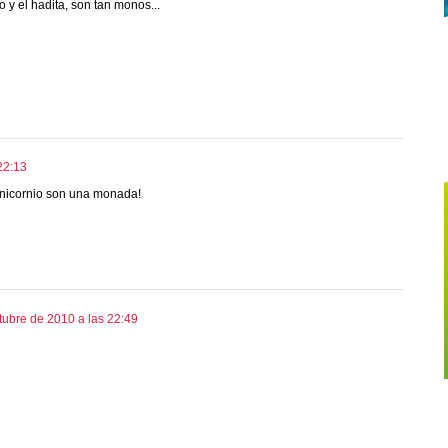
o y el hadita, son tan monos...
22:13
 unicornio son una monada!
tubre de 2010 a las 22:49