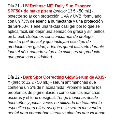
Día 21 -
UV Defense ME. Daily Sun Essence
SPF50+ de make p:rem
{
precio:
13 € - 50 ml.} -
potector solar con protección UVA y UVB, formulado
con un 73% de esencia humectante y una protección
de SPF50+. Tiene una textua casi gel por lo que se
aplica fácil, sin dejar una sensación grasa y sin brillos
en la piel.
Debemos concienciarnos de proteger
nuestra peil del sol y que incluyan este tipo de
productos me gustan, además queal utilizarlo durante
todo el año, cuando salgo a la calle, es un producto
que gasto con asiduidad.
Día 22 -
Dark Spot Correcting Glow Serum de AXIS-
Y
{
precio:
12 € - 50 ml.} - serum antimanchas que
contiene un 5% de niacinamida. Promete aclarar los
problemas de pigmentación como son las manchas
oscuras y el tono desigual.
Tengo manchas desde
hace años y pocas veces he utilizado un tratamiento
específico para ellas, así que este serum me vendrá
genial para comprobar si realiza algo las que ya tengo.