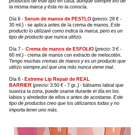
productos de este tipo en casa, aunque siempre tiro de
la misma marca y ésta no la conocía.
Día 6 -
Serum de manos de PESTLO
{
precio:
28 € -
30 ml.} - se aplica antes de la crema de manos.
Este
producto lo utilizaré como indica la marca, pero es un
tipo de producto que nunca utilizo.
Día 7 -
Crema de manos de ESFOLIO
{
precio:
3 € -
60 ml.} - crema de manos con extracto de melocotón.
Tengo muchas cremas de manos y es un producto que
utilizo siempre,así que una más nunca viene mal.
Día 8 -
Extreme Lip Repair de REAL
BARRIER
{
precio:
3.50 € - 7 gr..} - bálsamo labial que
suaviza la zona, puede usarse durante el día en los
labios y alrededor de ellos o antes de acostarse.
Este
tipo de productos creo que los utilizamos todas y no
.
importa tener uno más