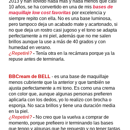
2013 y han llovido nada más y nada menos que casi
10 años, se ha convertido en una de mis
bases de
maquillaje low cost favoritas
por excelencia y
siempre repito con ella. No es una base luminosa,
pero tampoco deja un acabado mate y acartonado, si
no que deja un rostro casi jugoso y el tono se adapta
perfectamente a mi piel, además que no me salen
brillos aunque la use a más de 40 grados y con
humedad en verano.
¿Repetiré?
-
Tenía otra en la recámara porque ya la
repuse antes de terminarla.
BBCream de BELL
- es una base de maquillaje
menos cubriente que la anterior y que también se
ajusta perfectamente a mi tono. Es como una crema
con color que, aunque algunas personas prefieren
aplicarla con los dedos, yo lo realizo con brocha o
esponja. No saca brillos y tiene una duración media
en la piel.
¿Repetiré?
-
No creo que la vuelva a comprar de
momento, porque prefieero ir terminando las bases
que tengo y algunas que he repuesto y no tener tantas