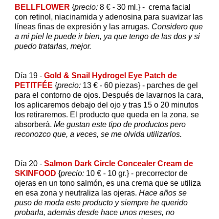
BELLFLOWER
{
precio:
8 € - 30 ml.} - crema facial
con retinol, niacinamida y adenosina para suavizar las
líneas finas de expresión y las arrugas.
Considero que
a mi piel le puede ir bien, ya que tengo de las dos y si
puedo tratarlas, mejor.
Día 19 -
Gold & Snail Hydrogel Eye Patch de
PETITFÉE
{
precio:
13 € - 60 piezas} - parches de gel
para el contorno de ojos. Después de lavarnos la cara,
los aplicaremos debajo del ojo y tras 15 o 20 minutos
los retiraremos. El producto que queda en la zona, se
absorberá.
Me gustan este tipo de productos pero
reconozco que, a veces, se me olvida utilizarlos.
Día 20 -
Salmon Dark Circle Concealer Cream de
SKINFOOD
{
precio:
10 € - 10 gr.} - precorrector de
ojeras en un tono salmón, es una crema que se utiliza
en esa zona y neutraliza las ojeras.
Hace años se
puso de moda este producto y siempre he querido
probarla, además desde hace unos meses, no