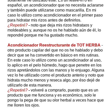
solamente he utilizado éste. Es un leave-in o en
español, un acondicionador que no necesita aclararse
y también puede utilizarse como mascarilla. En mi
caso lo utilizo como acondicionador en el primer paso
para hidratar mis rizos antes de definirlos.
¿Repetiré?
-
noto que deja mis rizos hidrataos y
moldeables y, aunque no os he hablado aún de él, lo
repondré porque me ha gustado mucho.
Acondicionador Reestructurante de TOT HERBA
-
otro producto capilar del que no os he hablado y debo
decir que se ha convertido en básico en mis rutinas.
En este caso lo utilizo como un acondicinador al uso,
lo aplico en el pelo húmedo, hago que penetre en los
rizos apretándolos con las manos y lo enjuago. Alguna
vez lo he utilizado como el producto anterio y noto que
hidrata mucho menos y reseca algo, por éso dejé de
utilizarlo de esta manera.
¿Repetiré?
-
volveré a comprarlo, puesto que es un
producto que me funciona y es económico, solo le
pongo la pega de que su olor herbal a veces hace que
me lloren los ojos.