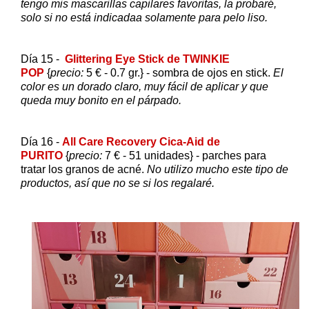
tengo mis mascarillas capilares favoritas, la probaré,
solo si no está indicadaa solamente para pelo liso.
Día 15 -
Glittering Eye Stick de TWINKIE
POP
{
precio:
5 € - 0.7 gr.} - sombra de ojos en stick.
El
color es un dorado claro, muy fácil de aplicar y que
queda muy bonito en el párpado.
Día 16 -
All Care Recovery Cica-Aid de
PURITO
{
precio:
7 € - 51 unidades} - parches para
tratar los granos de acné.
No utilizo mucho este tipo de
productos, así que no se si los regalaré.