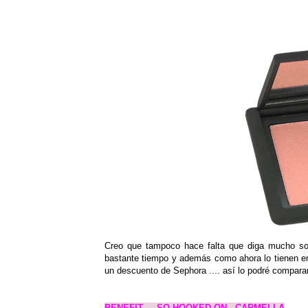
Creo que tampoco hace falta que diga mucho so
bastante tiempo y además como ahora lo tienen en
un descuento de Sephora .... así lo podré compar
BENEFIT -- SO HOOKED ON...CARMELLA