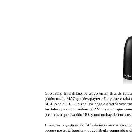
Otro labial famosísimo, lo tengo en mi lista de futu
productos de MAC que desapayrecerían y éste estaba ent
MAC o en el ECI .. le veo una pega o a ver si vosotra
los labios, un tono nude-rosa???? ... seguro que c
precio es requetesabido 18 € y noo no hay descuentos .
Bueno wapas, esta es mi listita de reyes en cuanto a 
porque me tenía loquita y pude haberla comprado o si