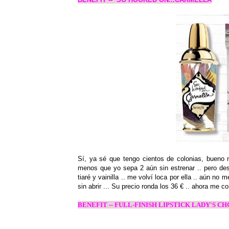
Sí, ya sé que tengo cientos de colonias, bueno n
menos que yo sepa 2 aún sin estrenar .. pero des
tiaré y vainilla .. me volví loca por ella .. aún 
sin abrir ... Su precio ronda los 36 € .. ahora me 
BENEFIT -- FULL-FINISH LIPSTICK LADY'S C