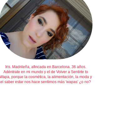
Iris. Madrileña, afincada en Barcelona. 36 años.
Adéntrate en mi mundo y el de Volver a Sentirte to
Wapa, porque la cosmética, la alimentación, la moda y
el saber estar nos hace sentirnos más 'wapas' ¿o no?