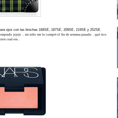
a para ojos con las brochas 168SE, 187SE, 209SE, 219SE y 252SE.
comprado jejeje ... mi niño me lo compró el fin de semana pasado .. qué rico
ien cual era ..