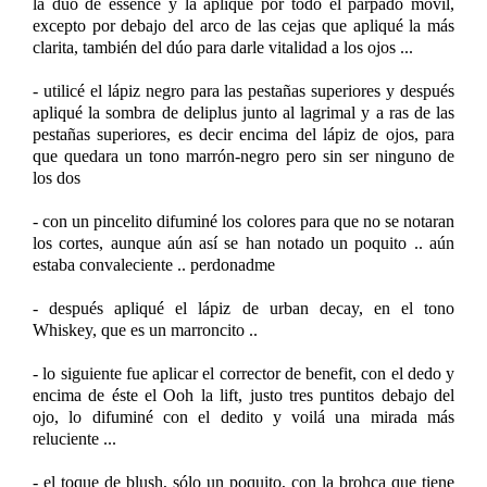
la dúo de essence y la apliqué por todo el párpado móvil,
excepto por debajo del arco de las cejas que apliqué la más
clarita, también del dúo para darle vitalidad a los ojos ...
- utilicé el lápiz negro para las pestañas superiores y después
apliqué la sombra de deliplus junto al lagrimal y a ras de las
pestañas superiores, es decir encima del lápiz de ojos, para
que quedara un tono marrón-negro pero sin ser ninguno de
los dos
- con un pincelito difuminé los colores para que no se notaran
los cortes, aunque aún así se han notado un poquito .. aún
estaba convaleciente .. perdonadme
- después apliqué el lápiz de urban decay, en el tono
Whiskey, que es un marroncito ..
- lo siguiente fue aplicar el corrector de benefit, con el dedo y
encima de éste el Ooh la lift, justo tres puntitos debajo del
ojo, lo difuminé con el dedito y voilá una mirada más
reluciente ...
- el toque de blush, sólo un poquito, con la brohca que tiene