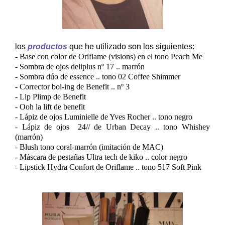
los
productos
que he utilizado son los siguientes:
- Base con color de Oriflame (visions) en el tono Peach Me
- Sombra de ojos deliplus nº 17 .. marrón
- Sombra dúo de essence .. tono 02 Coffee Shimmer
- Corrector boi-ing de Benefit .. nº 3
- Lip Plimp de Benefit
- Ooh la lift de benefit
- Lápiz de ojos Luminielle de Yves Rocher .. tono negro
- Lápiz de ojos 24// de Urban Decay .. tono Whishey
(marrón)
- Blush tono coral-marrón (imitación de MAC)
- Máscara de pestañas Ultra tech de kiko .. color negro
- Lipstick Hydra Confort de Oriflame .. tono 517 Soft Pink