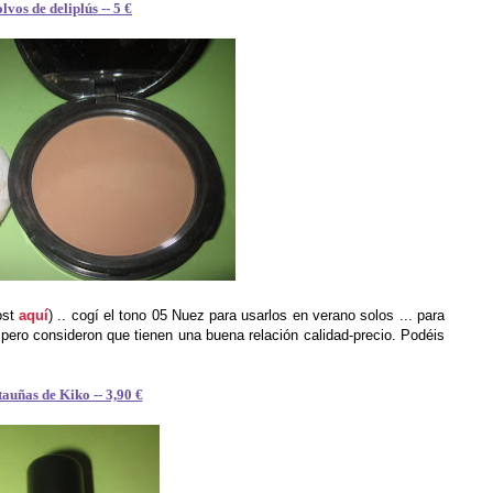
lvos de deliplús -- 5 €
ost
aquí
) .. cogí el tono 05 Nuez para usarlos en verano solos ... para
 pero consideron que tienen una buena relación calidad-precio. Podéis
tauñas de Kiko -- 3,90 €