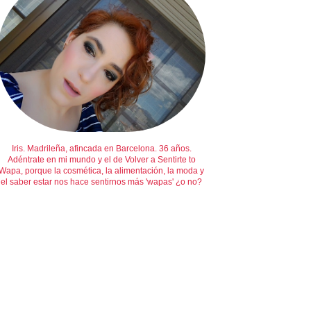
Iris. Madrileña, afincada en Barcelona. 36 años.
Adéntrate en mi mundo y el de Volver a Sentirte to
Wapa, porque la cosmética, la alimentación, la moda y
el saber estar nos hace sentirnos más 'wapas' ¿o no?