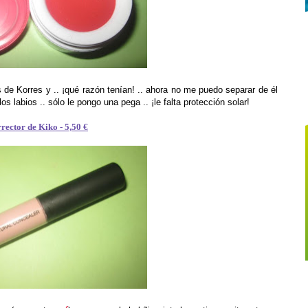
e Korres y .. ¡qué razón tenían! .. ahora no me puedo separar de él
s labios .. sólo le pongo una pega .. ¡le falta protección solar!
rector de Kiko - 5,50 €