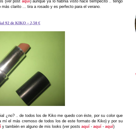
es (ver post
aquí
) aunque ya lo habñia visto hace tiempecito .. tengo
más clarito ... tira a rosado y es perfecto para el verano.
al 92 de KIKO -- 2,50 €
ial ¿no? .. de todos los de Kiko me quedo con éste, por su color que
a mí el más cremoso de todos los de este formato de Kiko) y por su
í
y también en alguno de mis looks (ver posts
aquí
-
aquí
-
aquí
)