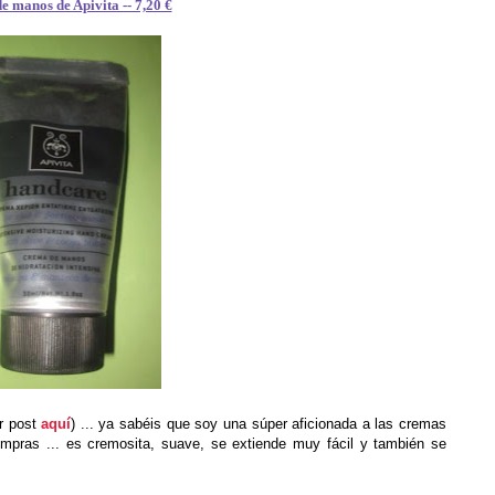
 manos de Apivita -- 7,20 €
r post
aquí
) ... ya sabéis que soy una súper aficionada a las cremas
pras ... es cremosita, suave, se extiende muy fácil y también se