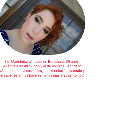
Iris. Madrileña, afincada en Barcelona. 36 años.
Adéntrate en mi mundo y el de Volver a Sentirte to
Wapa, porque la cosmética, la alimentación, la moda y
el saber estar nos hace sentirnos más 'wapas' ¿o no?