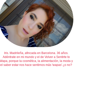
Iris. Madrileña, afincada en Barcelona. 36 años.
Adéntrate en mi mundo y el de Volver a Sentirte to
Wapa, porque la cosmética, la alimentación, la moda y
el saber estar nos hace sentirnos más 'wapas' ¿o no?