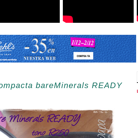
compacta bareMinerals READY