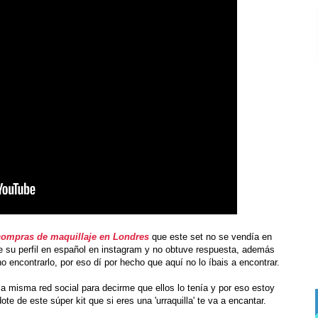
compras de maquillaje en Londres
que este set no se vendía en
e su perfil en español en instagram y no obtuve respuesta, además
no encontrarlo, por eso dí por hecho que aquí no lo íbais a encontrar.
a misma red social para decirme que ellos lo tenía y por eso estoy
 de este súper kit que si eres una 'urraquilla' te va a encantar.