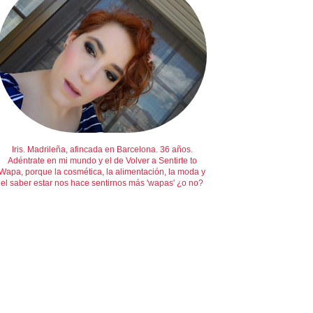
Iris. Madrileña, afincada en Barcelona. 36 años.
Adéntrate en mi mundo y el de Volver a Sentirte to
Wapa, porque la cosmética, la alimentación, la moda y
el saber estar nos hace sentirnos más 'wapas' ¿o no?