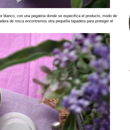
lor blanco, con una pegatina donde se especifica el producto, modo de
dera de rosca encontremos otra pequeña tapadera para proteger el