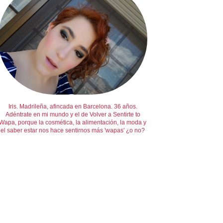
Iris. Madrileña, afincada en Barcelona. 36 años.
Adéntrate en mi mundo y el de Volver a Sentirte to
Wapa, porque la cosmética, la alimentación, la moda y
el saber estar nos hace sentirnos más 'wapas' ¿o no?