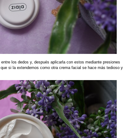
entre los dedos y, después aplicarla con estos mediante presiones
ya que si la extendemos como otra crema facial se hace más tedioso y