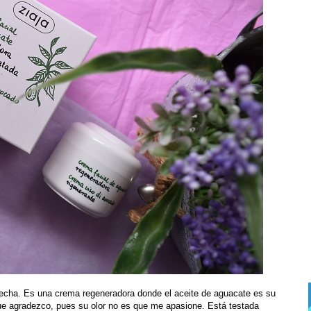
fecha. Es una crema regeneradora donde el aceite de aguacate es su
 que agradezco, pues su olor no es que me apasione. Está testada