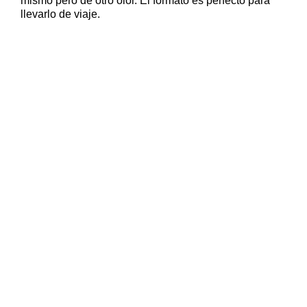
mismo pero de otro olor. El formato es perfecto para
llevarlo de viaje.