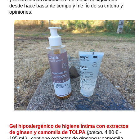
desde hace bastante tiempo y me fío de su criterio y
opiniones.
Gel hipoalergénico de higiene íntima con extractos
de ginsen y camomila de TOLPA
{
precio:
4.80 € -
195 ml.} - contiene extractos de ginseng y camomila