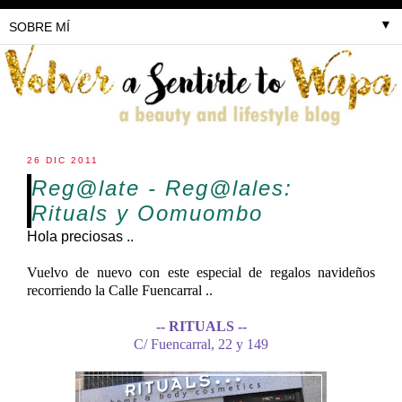
▼
26 DIC 2011
Reg@late - Reg@lales:
Rituals y Oomuombo
Hola preciosas ..
Vuelvo de nuevo con este especial de regalos navideños
recorriendo la Calle Fuencarral ..
-- RITUALS --
C/ Fuencarral, 22 y 149