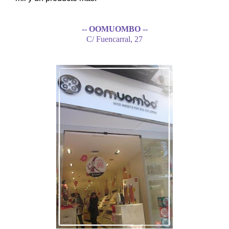
-- OOMUOMBO --
C/ Fuencarral, 27