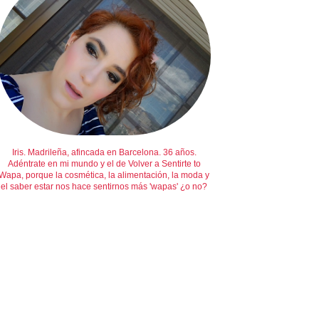
Iris. Madrileña, afincada en Barcelona. 36 años.
Adéntrate en mi mundo y el de Volver a Sentirte to
Wapa, porque la cosmética, la alimentación, la moda y
el saber estar nos hace sentirnos más 'wapas' ¿o no?