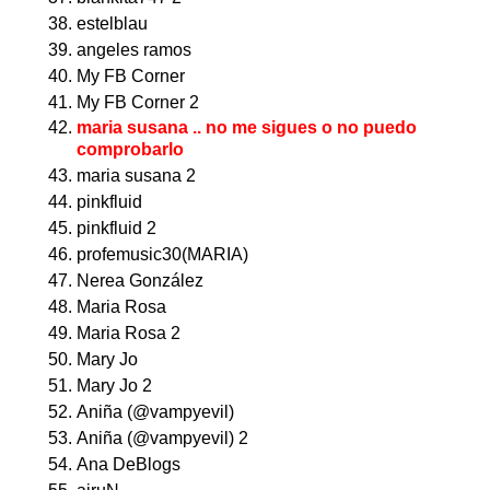
estelblau
angeles ramos
My FB Corner
My FB Corner 2
maria susana ..
no me sigues o no puedo
comprobarlo
maria susana 2
pinkfluid
pinkfluid 2
profemusic30(MARIA)
Nerea González
Maria Rosa
Maria Rosa 2
Mary Jo
Mary Jo 2
Aniña (@vampyevil)
Aniña (@vampyevil) 2
Ana DeBlogs