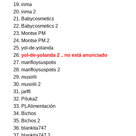
inma
inma 2
Babycosmetics
Babycosmetics 2
Montse PM
Montse PM 2
yol-de-yolanda
yol-de-yolanda 2 .. no está anunciado
marifloysuspotis
marifloysuspotis 2
musirili
musirili 2
jarf8
Piluka2
PLAlimentación
Bichos
Bichos 2
blankita747
blankita747 2