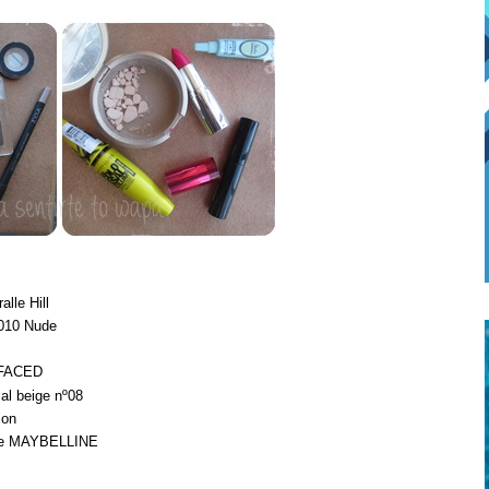
lle Hill
010 Nude
O FACED
l beige nº08
ion
 de MAYBELLINE