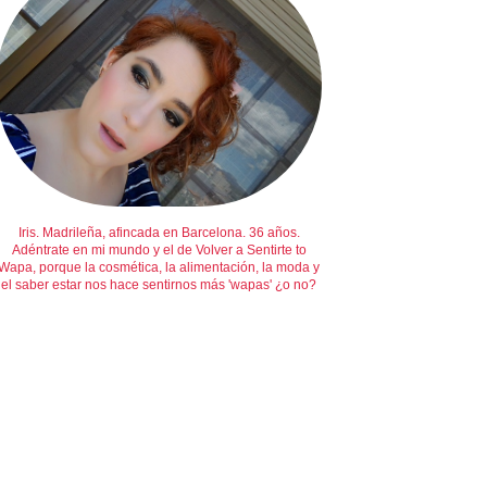
Iris. Madrileña, afincada en Barcelona. 36 años.
Adéntrate en mi mundo y el de Volver a Sentirte to
Wapa, porque la cosmética, la alimentación, la moda y
el saber estar nos hace sentirnos más 'wapas' ¿o no?