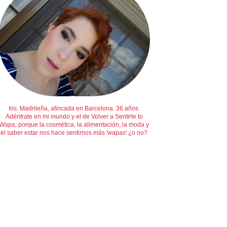
Iris. Madrileña, afincada en Barcelona. 36 años.
Adéntrate en mi mundo y el de Volver a Sentirte to
Wapa, porque la cosmética, la alimentación, la moda y
el saber estar nos hace sentirnos más 'wapas' ¿o no?