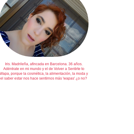
Iris. Madrileña, afincada en Barcelona. 36 años.
Adéntrate en mi mundo y el de Volver a Sentirte to
Wapa, porque la cosmética, la alimentación, la moda y
el saber estar nos hace sentirnos más 'wapas' ¿o no?