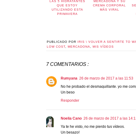
LAS 5 HIDRATANTES
MERCADONA Y SU
QUE ESTOY
CREMA CORPORAL
S
UTILIZANDO ESTA
MÁS VIRAL
PRIMAVERA
PUBLICADO POR
IRIS \ VOLVER A SENTIRTE TO W
LOW COST
,
MERCADONA
,
MIS VÍDEOS
7 COMENTARIOS :
Rumyana
26 de marzo de 2017 a las 11:53
No he probado el desmaquillante. yo me com
Un beso
Responder
Noelia Cano
26 de marzo de 2017 a las 14:
Ya te he visto, no me pierdo tus vídeos.
Un besazo!