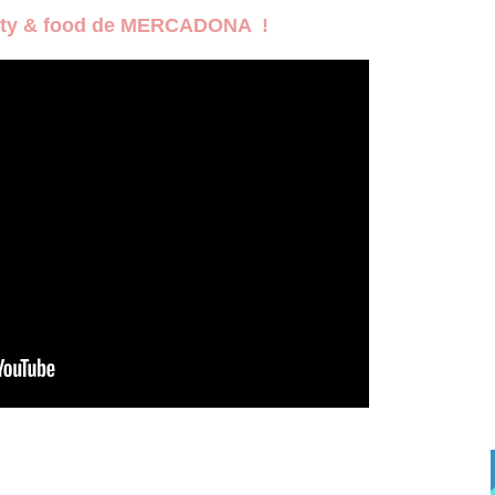
auty & food de MERCADONA !