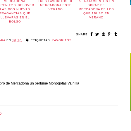
MERCADONA:
TRES FAVORITOS DE
5 TRATAMIENTOS EN
ERENITY Y BELOVED
MERCADONA ESTE
SPRAY DE
LAS DOS NUEVAS
VERANO
MERCADONA DE LOS
FRAGANCIAS QUE
QUE ABUSO EN
LLEVARÁS EN EL
VERANO
BOLSO
SHARE:
APA
EN
10:20
ETIQUETAS:
FAVORITOS
,
pro de Mercadona un perfume Monogotas Vainilla
12