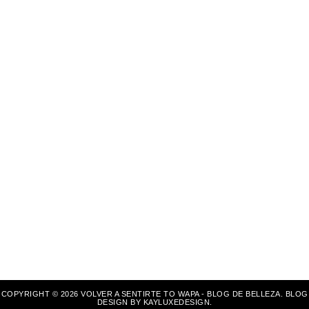
COPYRIGHT ©
2026
VOLVER A SENTIRTE TO WAPA - BLOG DE BELLEZA
. BLOG
DESIGN BY
KAYLUXEDESIGN
.