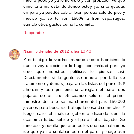
mucho peor, yo ya lo he visto y comprobado. Porque
dime tu a mi, estando donde estoy yo, si te quedas
en paro ya puedes cobrar bien porque solo de piso y
medico ya se te van 1500€ a freir esparragos,
sumale otros gastos como la comida.
Responder
Nami
5 de julio de 2012 a las 10:48
Y si te digo la verdad, aunque suene fuertisimo lo
que te voy a decir, no lo hago con maldad pero yo
creo que nuestros politicos lo piensan asi.
Directamente si la gente se muere por falta de
tratamiento y demas, bajaran las listas del paro. Buf!
ahorran y aun por encima arreglan el paro, dos
pajaros de un tiro. Si cuando solo en el primer
trimestre del año se marcharon del pais 150.000
jovenes para buscarse trabajo la cosa dice mucho. Y
luego salió el maldito gobierno diciendo que la
economia habia subido y el paro habia bajado. Se
miro eso, y resulta que eramos los que nos habiamos
ido que ya no contabamos en el paro, y luego aun