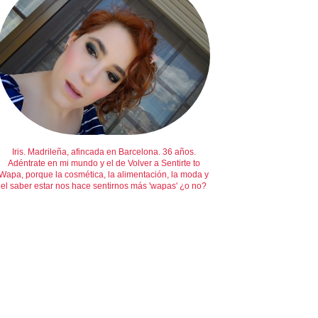
Iris. Madrileña, afincada en Barcelona. 36 años.
Adéntrate en mi mundo y el de Volver a Sentirte to
Wapa, porque la cosmética, la alimentación, la moda y
el saber estar nos hace sentirnos más 'wapas' ¿o no?