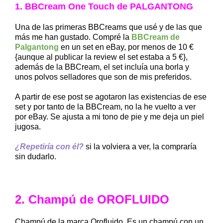
1. BBCream One Touch de PALGANTONG
Una de las primeras BBCreams que usé y de las que
más me han gustado. Compré la
BBCream de
Palgantong
en un set en eBay, por menos de 10 €
{aunque al publicar la review el set estaba a 5 €},
además de la BBCream, el set incluía una borla y
unos polvos selladores que son de mis preferidos.
A partir de ese post se agotaron las existencias de ese
set y por tanto de la BBCream, no la he vuelto a ver
por eBay. Se ajusta a mi tono de pie y me deja un piel
jugosa.
¿Repetiría con él?
si la volviera a ver, la compraría
sin dudarlo.
2. Champú de OROFLUIDO
Champú de la marca Orofluido. Es un champú con un