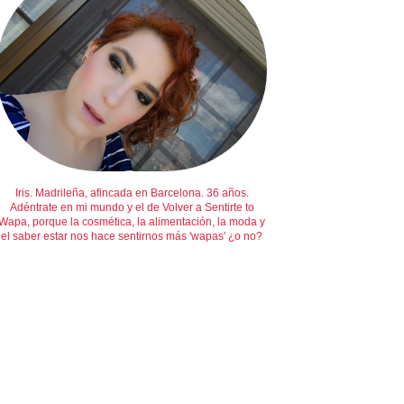
Iris. Madrileña, afincada en Barcelona. 36 años.
Adéntrate en mi mundo y el de Volver a Sentirte to
Wapa, porque la cosmética, la alimentación, la moda y
el saber estar nos hace sentirnos más 'wapas' ¿o no?