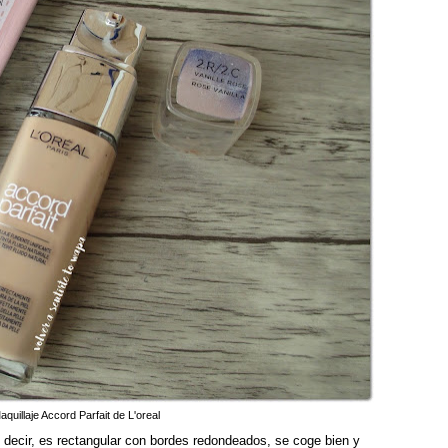
quillaje Accord Parfait de L'oreal
 decir, es rectangular con bordes redondeados, se coge bien y