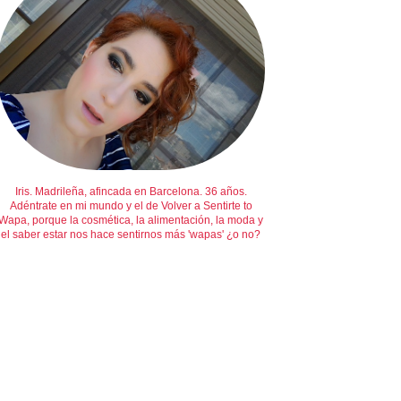
Iris. Madrileña, afincada en Barcelona. 36 años.
Adéntrate en mi mundo y el de Volver a Sentirte to
Wapa, porque la cosmética, la alimentación, la moda y
el saber estar nos hace sentirnos más 'wapas' ¿o no?