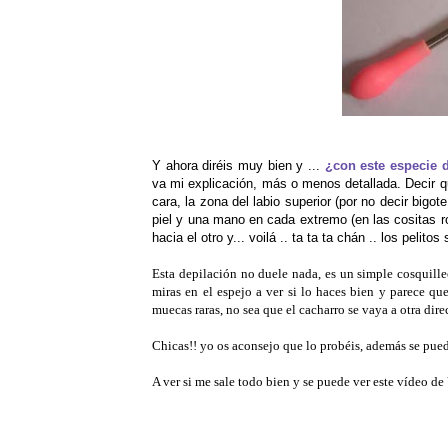
Y ahora diréis muy bien y ...
¿con este especie d
va mi explicación, más o menos detallada. Decir q
cara, la zona del labio superior (por no decir big
piel y una mano en cada extremo (en las cositas r
hacia el otro y... voilá .. ta ta ta chán .. los peli
Esta depilación no duele nada, es un simple cosquilleo
miras en el espejo a ver si lo haces bien y parece que
muecas raras, no sea que el cacharro se vaya a otra direc
Chicas!! yo os aconsejo que lo probéis, además se pued
A ver si me sale todo bien y se puede ver este vídeo d