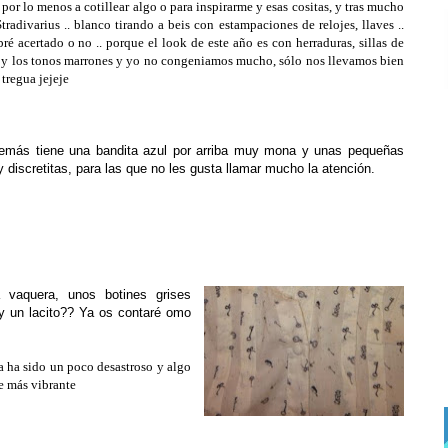
 por lo menos a cotillear algo o para inspirarme y esas cositas, y tras mucho
tradivarius .. blanco tirando a beis con estampaciones de relojes, llaves ..
é acertado o no .. porque el look de este año es con herraduras, sillas de
... y los tonos marrones y yo no congeniamos mucho, sólo nos llevamos bien
tregua jejeje
emás tiene una bandita azul por arriba muy mona y unas pequeñas
 discretitas, para las que no les gusta llamar mucho la atención.
 vaquera, unos botines grises
y un lacito?? Ya os contaré omo
a ha sido un poco desastroso y algo
se más vibrante