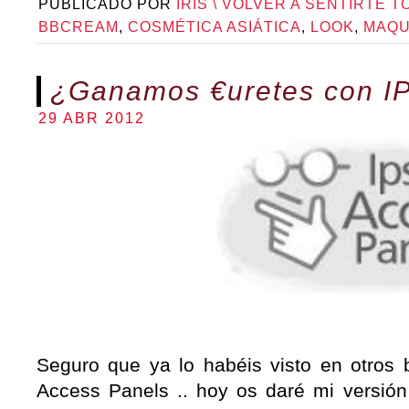
PUBLICADO POR
IRIS \ VOLVER A SENTIRTE T
BBCREAM
,
COSMÉTICA ASIÁTICA
,
LOOK
,
MAQU
¿Ganamos €uretes con 
29 ABR 2012
Seguro que ya lo habéis visto en otros 
Access Panels .. hoy os daré mi versión