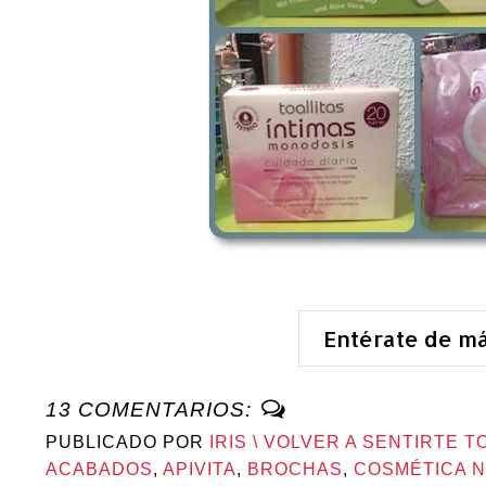
Entérate de m
13 COMENTARIOS:
PUBLICADO POR
IRIS \ VOLVER A SENTIRTE T
ACABADOS
,
APIVITA
,
BROCHAS
,
COSMÉTICA 