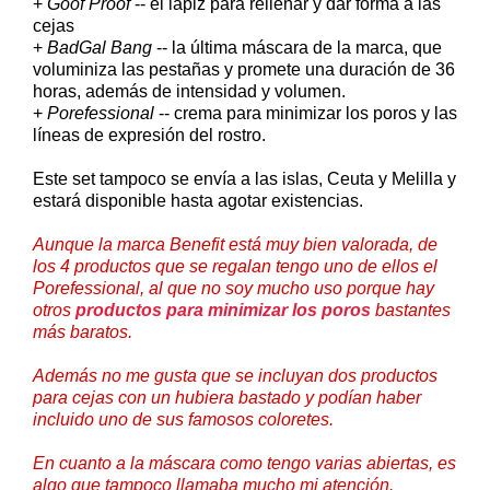
+
Goof Proof
-- el lápiz para rellenar y dar forma a las
cejas
+
BadGal Bang
-- la última máscara de la marca, que
voluminiza las pestañas y promete una duración de 36
horas, además de intensidad y volumen.
+
Porefessional
-- crema para minimizar los poros y las
líneas de expresión del rostro.
Este set tampoco se envía a las islas, Ceuta y Melilla y
estará disponible hasta agotar existencias.
Aunque la marca Benefit está muy bien valorada, de
los 4 productos que se regalan tengo uno de ellos el
Porefessional, al que no soy mucho uso porque hay
otros
productos para minimizar los poros
bastantes
más baratos.
Además no me gusta que se incluyan dos productos
para cejas con un hubiera bastado y podían haber
incluido uno de sus famosos coloretes.
En cuanto a la máscara como tengo varias abiertas, es
algo que tampoco llamaba mucho mi atención.