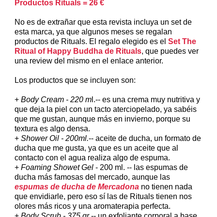
Productos Rituals = 26 €
No es de extrañar que esta revista incluya un set de
esta marca, ya que algunos meses se regalan
productos de Rituals. El regalo elegido es el
Set The
Ritual of Happy Buddha de Rituals
, que puedes ver
una review del mismo en el enlace anterior.
Los productos que se incluyen son:
+
Body Cream - 220 m
l.-- es una crema muy nutritiva y
que deja la piel con un tacto aterciopelado, ya sabéis
que me gustan, aunque más en invierno, porque su
textura es algo densa.
+
Shower Oil - 200ml.
-- aceite de ducha, un formato de
ducha que me gusta, ya que es un aceite que al
contacto con el agua realiza algo de espuma.
+
Foaming Showet Gel
- 200 ml. -- las espumas de
ducha más famosas del mercado, aunque las
espumas de ducha de Mercadona
no tienen nada
que envidiarle, pero eso sí las de Rituals tienen nos
olores más ricos y una aromaterapia perfecta.
+
Body Scrub - 375 gr
.-- un exfoliante corporal a base