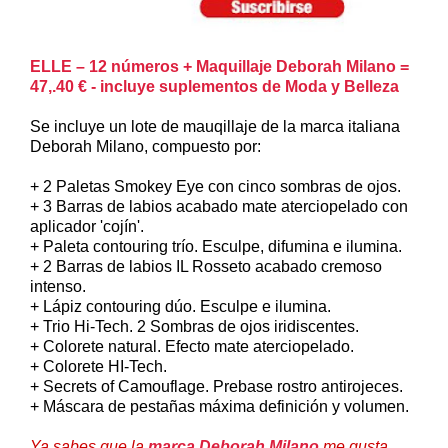
ELLE – 12 números + Maquillaje Deborah Milano =
47,.40 € - incluye suplementos de Moda y Belleza
Se incluye un lote de mauqillaje de la marca italiana
Deborah Milano, compuesto por:
+ 2 Paletas Smokey Eye con cinco sombras de ojos.
+ 3 Barras de labios acabado mate aterciopelado con
aplicador 'cojín'.
+ Paleta contouring trío. Esculpe, difumina e ilumina.
+ 2 Barras de labios IL Rosseto acabado cremoso
intenso.
+ Lápiz contouring dúo. Esculpe e ilumina.
+ Trio Hi-Tech. 2 Sombras de ojos iridiscentes.
+ Colorete natural. Efecto mate aterciopelado.
+ Colorete HI-Tech.
+ Secrets of Camouflage. Prebase rostro antirojeces.
+ Máscara de pestañas máxima definición y volumen.
Ya sabes que la
marca Deborah Milano
me gusta