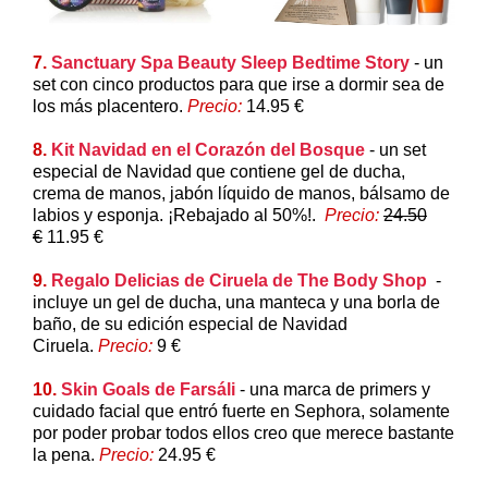
7.
Sanctuary Spa Beauty Sleep Bedtime Story
- un
set con cinco productos para que irse a dormir sea de
los más placentero.
Precio:
14.95 €
8.
Kit Navidad en el Corazón del Bosque
- un set
especial de Navidad que contiene gel de ducha,
crema de manos, jabón líquido de manos, bálsamo de
labios y esponja. ¡Rebajado al 50%!.
Precio:
24.50
€
11.95 €
9.
Regalo Delicias de Ciruela de The Body Shop
-
incluye un gel de ducha, una manteca y una borla de
baño, de su edición especial de Navidad
Ciruela.
Precio:
9 €
10.
Skin Goals de Farsáli
- una marca de primers y
cuidado facial que entró fuerte en Sephora, solamente
por poder probar todos ellos creo que merece bastante
la pena.
Precio:
24.95 €