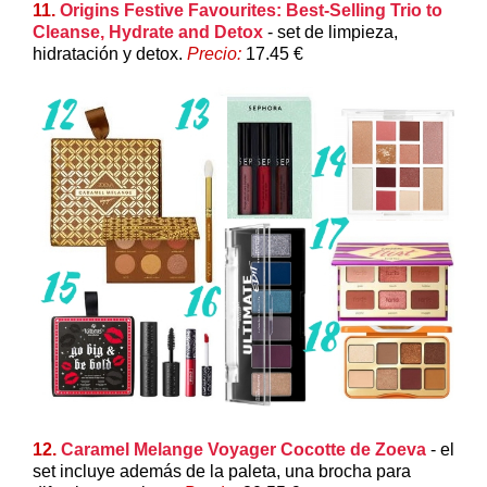
11.
Origins Festive Favourites: Best-Selling Trio to
Cleanse, Hydrate and Detox
- set de limpieza,
hidratación y detox.
Precio:
17.45 €
12.
Caramel Melange Voyager Cocotte de Zoeva
- el
set incluye además de la paleta, una brocha para