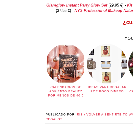
Glamglow Instant Party Glow Set
{29.95 €} -
Kit
{37.95 €} -
NYX Professional Makeup Natur
¿cuá
YOU
CALENDARIOS DE
IDEAS PARA REGALAR
ADVIENTO BEAUTY
POR POCO DINERO
C
POR MENOS DE 40 €
PUBLICADO POR
IRIS \ VOLVER A SENTIRTE TO W
REGALOS