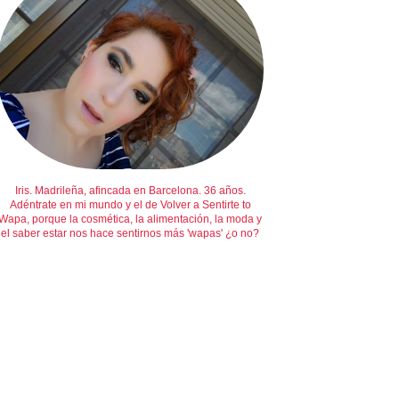
Iris. Madrileña, afincada en Barcelona. 36 años.
Adéntrate en mi mundo y el de Volver a Sentirte to
Wapa, porque la cosmética, la alimentación, la moda y
el saber estar nos hace sentirnos más 'wapas' ¿o no?