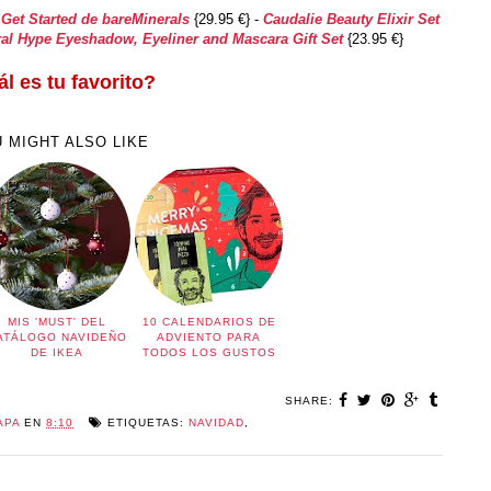
 Get Started de bareMinerals
{29.95 €} -
Caudalie Beauty Elixir Set
al Hype Eyeshadow, Eyeliner and Mascara Gift Set
{23.95 €}
l es tu favorito?
 MIGHT ALSO LIKE
MIS 'MUST' DEL
10 CALENDARIOS DE
ATÁLOGO NAVIDEÑO
ADVIENTO PARA
DE IKEA
TODOS LOS GUSTOS
SHARE:
APA
EN
8:10
ETIQUETAS:
NAVIDAD
,