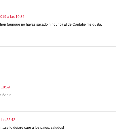
019 a las 10:32
 Shop (aunque no hayas sacado ninguno) El de Caidalie me gusta.
 18:59
a Santa
 las 22:42
...se lo dejaré caer a los pajes, saludos!