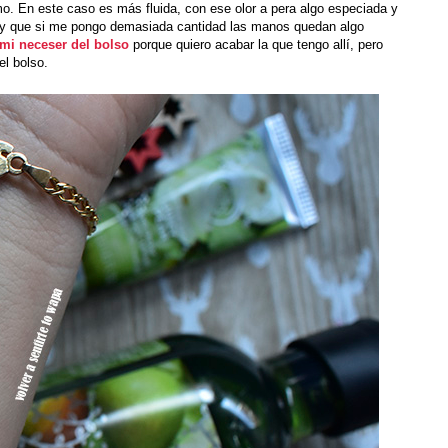
o. En este caso es más fluida, con ese olor a pera algo especiada y
e y que si me pongo demasiada cantidad las manos quedan algo
mi neceser del bolso
porque quiero acabar la que tengo allí, pero
el bolso.