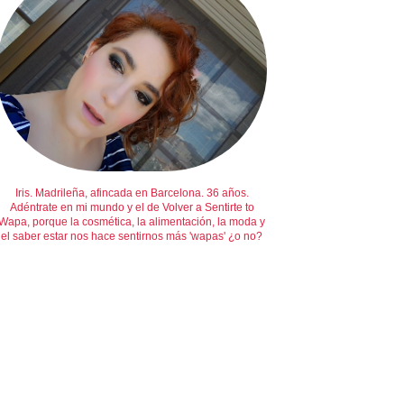
Iris. Madrileña, afincada en Barcelona. 36 años.
Adéntrate en mi mundo y el de Volver a Sentirte to
Wapa, porque la cosmética, la alimentación, la moda y
el saber estar nos hace sentirnos más 'wapas' ¿o no?