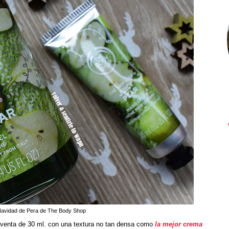
Navidad de Pera de The Body Shop
 venta de 30 ml. con una textura no tan densa como
la mejor crema