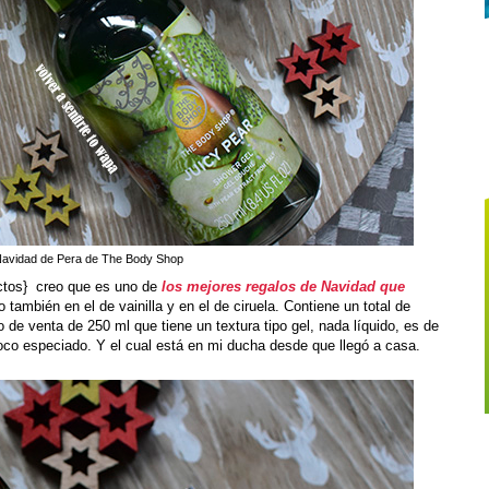
Navidad de Pera de The Body Shop
ctos} creo que es uno de
los mejores regalos de Navidad que
o también en el de vainilla y en el de ciruela. Contiene un total de
de venta de 250 ml que tiene un textura tipo gel, nada líquido, es de
poco especiado. Y el cual está en mi ducha desde que llegó a casa.