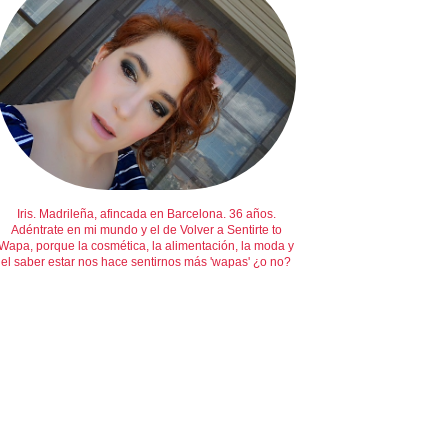
Iris. Madrileña, afincada en Barcelona. 36 años.
Adéntrate en mi mundo y el de Volver a Sentirte to
Wapa, porque la cosmética, la alimentación, la moda y
el saber estar nos hace sentirnos más 'wapas' ¿o no?