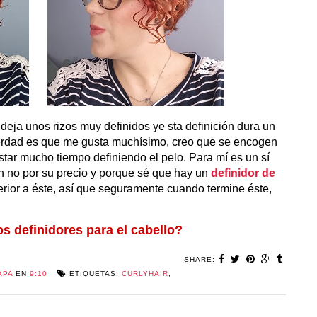
eja unos rizos muy definidos ye sta definición dura un
a verdad es que me gusta muchísimo, creo que se encogen
tar mucho tiempo definiendo el pelo. Para mí es un sí
n no por su precio y porque sé que hay un
definidor de
ferior a éste, así que seguramente cuando termine éste,
os definidores para el cabello?
SHARE:
APA
EN
9:10
ETIQUETAS:
CURLYHAIR
,