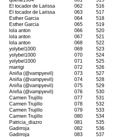
El tocador de Larissa
062
516
El tocador de Larissa
063
517
Esther Garcia
064
518
Esther Garcia
065
519
lola anton
066
520
lola anton
067
521
lola anton
068
522
yolybel1000
069
523
yolybel1000
070
524
yolybel1000
071
525
marrigi
072
526
Aniña (@vampyevil)
073
527
Aniña (@vampyevil)
074
528
Aniña (@vampyevil)
075
529
Aniña (@vampyevil)
076
530
Carmen Trujillo
077
531
Carmen Trujillo
078
532
Carmen Trujillo
079
533
Carmen Trujillo
080
534
Patricia_diazro
081
535
Gadirroja
082
536
Gadirroja
083
537