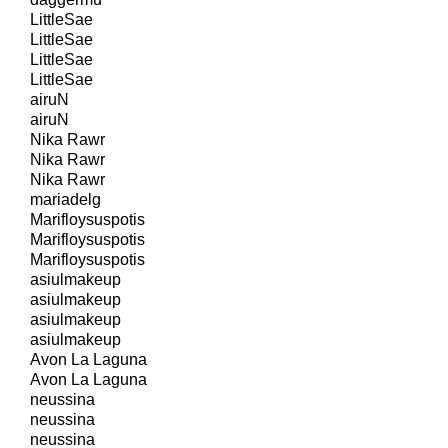
LittleSae
LittleSae
LittleSae
LittleSae
airuN
airuN
Nika Rawr
Nika Rawr
Nika Rawr
mariadelg
Marifloysuspotis
Marifloysuspotis
Marifloysuspotis
asiulmakeup
asiulmakeup
asiulmakeup
asiulmakeup
Avon La Laguna
Avon La Laguna
neussina
neussina
neussina