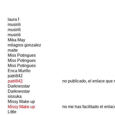
laura f
musirili
musirili
musirili
Mika May
milagros gonzalez
maite
Miss Potingues
Miss Potingues
Miss Potingues
Enca Murillo
patri842
patri842
no publicado, el enlace que m
Darknesstar
Darknesstar
sissuka
Missy Make up
Missy Make up
no me has facilitado el enlac
Little