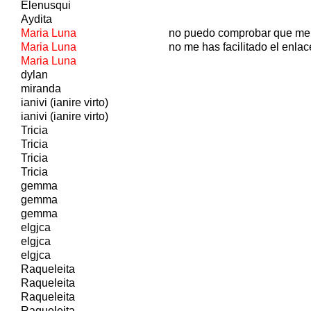
Elenusqui
Aydita
Maria Luna
no puedo comprobar que me
Maria Luna
no me has facilitado el enlac
Maria Luna
dylan
miranda
ianivi (ianire virto)
ianivi (ianire virto)
Tricia
Tricia
Tricia
Tricia
gemma
gemma
gemma
elgjca
elgjca
elgjca
Raqueleita
Raqueleita
Raqueleita
Raqueleita