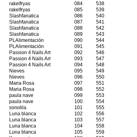
rakelfryas
084
538
rakelfryas
085
539
Slashfanatica
086
540
Slashfanatica
087
541
Slashfanatica
088
542
Slashfanatica
089
543
PLAlimentación
090
544
PLAlimentación
091
545
Passion 4 Nails Art
092
546
Passion 4 Nails Art
093
547
Passion 4 Nails Art
094
548
Nieves
095
549
Nieves
096
550
Maria Rosa
097
551
Maria Rosa
098
552
paula nave
099
553
paula nave
100
554
sonolila
101
555
Luna blanca
102
556
Luna blanca
103
557
Luna blanca
104
558
Luna blanca
105
559