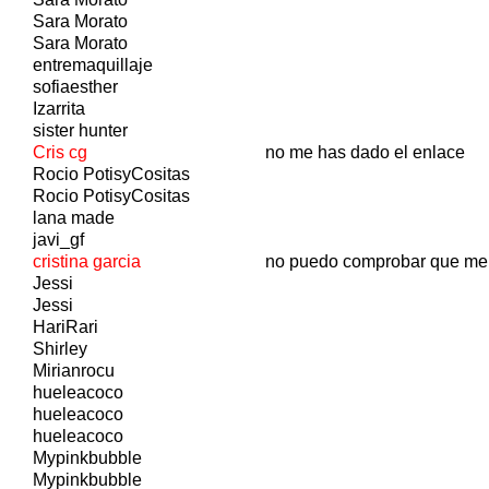
Sara Morato
Sara Morato
entremaquillaje
sofiaesther
Izarrita
sister hunter
Cris cg
no me has dado el enlace
Rocio PotisyCositas
Rocio PotisyCositas
lana made
javi_gf
cristina garcia
no puedo comprobar que me
Jessi
Jessi
HariRari
Shirley
Mirianrocu
hueleacoco
hueleacoco
hueleacoco
Mypinkbubble
Mypinkbubble