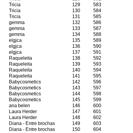
Tricia
129
583
Tricia
130
584
Tricia
131
585
gemma
132
586
gemma
133
587
gemma
134
588
elgjca
135
589
elgjca
136
590
elgjca
137
591
Raqueleita
138
592
Raqueleita
139
593
Raqueleita
140
594
Raqueleita
141
595
Babycosmetics
142
596
Babycosmetics
143
597
Babycosmetics
144
598
Babycosmetics
145
599
ana belen
146
600
Laura Herder
147
601
Laura Herder
148
602
Diana - Entre brochas
149
603
Diana - Entre brochas
150
604