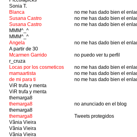
Sonia T.
Blanca
no me has dado bien el enla
Susana Castro
no me has dado bien el enla
Susana Castro
no me has dado bien el enla
MMM^_^
MMM^_^
Angela
no me has dado bien el enla
A partir de 30
Mcarmen Garrido
no puedo ver tu perfil
r_cruza
Locas por los cosmeticos
no me has dado bien el enla
mamaartista
no me has dado bien el enla
de mi para ti
no me has dado bien el enla
ViR trufa y menta
ViR trufa y menta
themarga8
themarga8
no anunciado en el blog
themarga8
themarga8
Tweets protegidos
Vânia Vieira
Vânia Vieira
Vânia Vieira