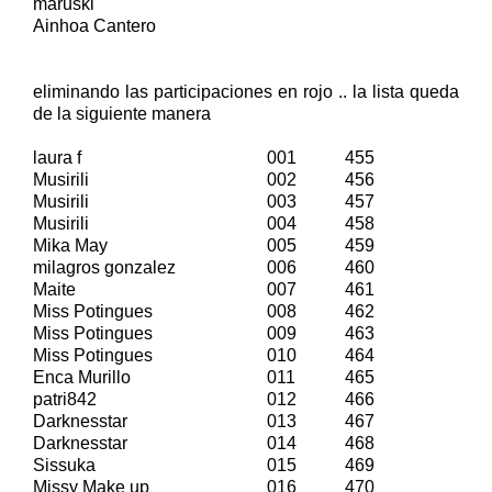
maruski
Ainhoa Cantero
eliminando las participaciones en rojo .. la lista queda
de la siguiente manera
laura f
001
455
Musirili
002
456
Musirili
003
457
Musirili
004
458
Mika May
005
459
milagros gonzalez
006
460
Maite
007
461
Miss Potingues
008
462
Miss Potingues
009
463
Miss Potingues
010
464
Enca Murillo
011
465
patri842
012
466
Darknesstar
013
467
Darknesstar
014
468
Sissuka
015
469
Missy Make up
016
470