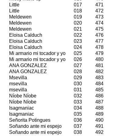
Little
017
471
Little
018
472
Meldewen
019
473
Meldewen
020
474
Meldewen
021
475
Eloisa Calduch
022
476
Eloisa Calduch
023
477
Eloisa Calduch
024
478
Mi armario mi tocador y yo
025
479
Mi armario mi tocador y yo
026
480
ANA GONZALEZ
027
481
ANA GONZALEZ
028
482
Msevilla
029
483
msevilla
030
484
msevilla
031
485
Níobe Níobe
032
486
Níobe Níobe
033
487
Isagmaniac
034
488
Isagmaniac
035
489
Señorita Potingues
036
490
Soñando ante mi espejo
037
491
Soñando ante mi espejo
038
492