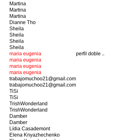
Martina
Martina
Martina
Dianne Tho
Sheila
Sheila
Sheila
Sheila
maria eugenia
perfil doble ..
maria eugenia
maria eugenia
maria eugenia
trabajomuchoo21@gmail.com
trabajomuchoo21@gmail.com
TiSi
TiSi
TrishWonderland
TrishWonderland
Damber
Damber
Lídia Casademont
Elena Knyazhechenko