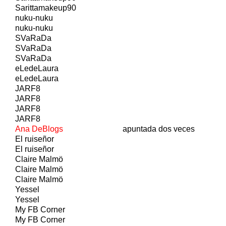
Sarittamakeup90
nuku-nuku
nuku-nuku
SVaRaDa
SVaRaDa
SVaRaDa
eLedeLaura
eLedeLaura
JARF8
JARF8
JARF8
JARF8
Ana DeBlogs
apuntada dos veces
El ruiseñor
El ruiseñor
Claire Malmö
Claire Malmö
Claire Malmö
Yessel
Yessel
My FB Corner
My FB Corner