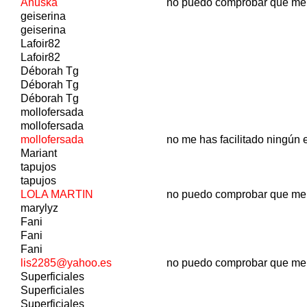
Anuska
no puedo comprobar que me
geiserina
geiserina
Lafoir82
Lafoir82
Déborah Tg
Déborah Tg
Déborah Tg
mollofersada
mollofersada
mollofersada
no me has facilitado ningún 
Mariant
tapujos
tapujos
LOLA MARTIN
no puedo comprobar que me
marylyz
Fani
Fani
Fani
lis2285@yahoo.es
no puedo comprobar que me
Superficiales
Superficiales
Superficiales