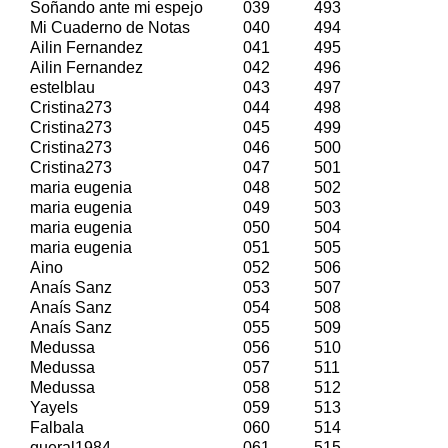
Soñando ante mi espejo
039
493
Mi Cuaderno de Notas
040
494
Ailin Fernandez
041
495
Ailin Fernandez
042
496
estelblau
043
497
Cristina273
044
498
Cristina273
045
499
Cristina273
046
500
Cristina273
047
501
maria eugenia
048
502
maria eugenia
049
503
maria eugenia
050
504
maria eugenia
051
505
Aino
052
506
Anaís Sanz
053
507
Anaís Sanz
054
508
Anaís Sanz
055
509
Medussa
056
510
Medussa
057
511
Medussa
058
512
Yayels
059
513
Falbala
060
514
queral1984
061
515