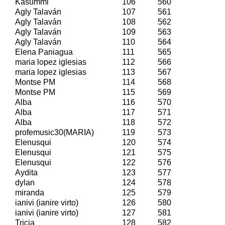
Kasummi
106
560
Agly Talaván
107
561
Agly Talaván
108
562
Agly Talaván
109
563
Agly Talaván
110
564
Elena Paniagua
111
565
maria lopez iglesias
112
566
maria lopez iglesias
113
567
Montse PM
114
568
Montse PM
115
569
Alba
116
570
Alba
117
571
Alba
118
572
profemusic30(MARIA)
119
573
Elenusqui
120
574
Elenusqui
121
575
Elenusqui
122
576
Aydita
123
577
dylan
124
578
miranda
125
579
ianivi (ianire virto)
126
580
ianivi (ianire virto)
127
581
Tricia
128
582