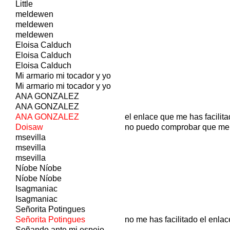
Little
meldewen
meldewen
meldewen
Eloisa Calduch
Eloisa Calduch
Eloisa Calduch
Mi armario mi tocador y yo
Mi armario mi tocador y yo
ANA GONZALEZ
ANA GONZALEZ
ANA GONZALEZ
el enlace que me has facilita
Doisaw
no puedo comprobar que me
msevilla
msevilla
msevilla
Níobe Níobe
Níobe Níobe
Isagmaniac
Isagmaniac
Señorita Potingues
Señorita Potingues
no me has facilitado el enlac
Soñando ante mi espejo