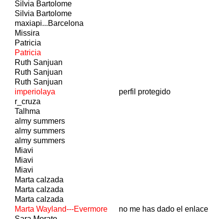
Silvia Bartolome
Silvia Bartolome
maxiapi...Barcelona
Missira
Patricia
Patricia
Ruth Sanjuan
Ruth Sanjuan
Ruth Sanjuan
imperiolaya
perfil protegido
r_cruza
Talhma
almy summers
almy summers
almy summers
Miavi
Miavi
Miavi
Marta calzada
Marta calzada
Marta calzada
Marta Wayland---Evermore
no me has dado el enlace
Sara Morato