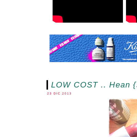
LOW COST .. Hean {s
23 DIC 2013