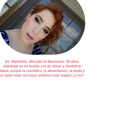
Iris. Madrileña, afincada en Barcelona. 36 años.
Adéntrate en mi mundo y el de Volver a Sentirte to
Wapa, porque la cosmética, la alimentación, la moda y
el saber estar nos hace sentirnos más 'wapas' ¿o no?