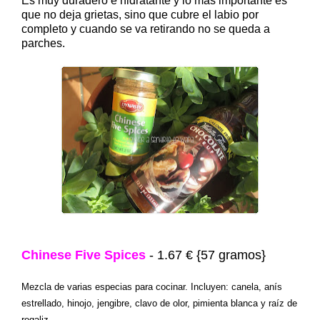
Es muy duradero e hidratante y lo más importante es
que no deja grietas, sino que cubre el labio por
completo y cuando se va retirando no se queda a
parches.
Chinese Five Spices
- 1.67 € {57 gramos}
Mezcla de varias especias para cocinar. Incluyen:
canela
, anís
estrellado
, hinojo, jengibre, clavo de olor, pimienta blanca y
raíz de
regaliz.