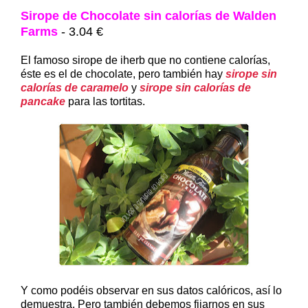
Sirope de Chocolate sin calorías de Walden
Farms
- 3.04 €
El famoso sirope de iherb que no contiene calorías,
éste es el de chocolate, pero también hay
sirope sin
calorías de caramelo
y
sirope sin calorías de
pancake
para las tortitas.
Y como podéis observar en sus datos calóricos, así lo
demuestra. Pero también debemos fijarnos en sus