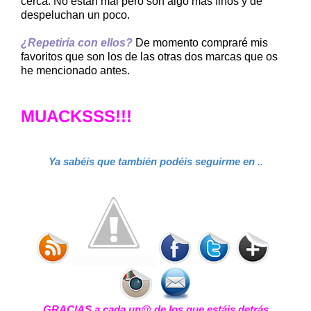
cerca. No están mal pero son algo más finos y de
despeluchan un poco.
¿Repetiría con ellos?
De momento compraré mis
favoritos que son los de las otras dos marcas que os
he mencionado antes.
MUACKSSS!!!
Ya sabéis que también podéis seguirme en .
.
GRACIAS a cada un@ de los que estáis detrás