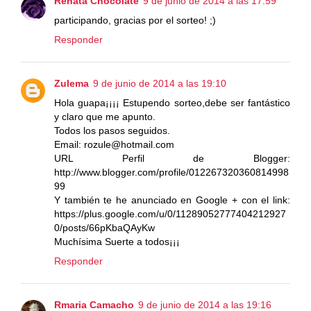
Renata Chocolate
9 de junio de 2014 a las 17:59
participando, gracias por el sorteo! ;)
Responder
Zulema
9 de junio de 2014 a las 19:10
Hola guapa¡¡¡¡ Estupendo sorteo,debe ser fantástico
y claro que me apunto.
Todos los pasos seguidos.
Email: rozule@hotmail.com
URL Perfil de Blogger:
http://www.blogger.com/profile/012267320360814998
99
Y también te he anunciado en Google + con el link:
https://plus.google.com/u/0/11289052777404212927
0/posts/66pKbaQAyKw
Muchísima Suerte a todos¡¡¡
Responder
Rmaria Camacho
9 de junio de 2014 a las 19:16