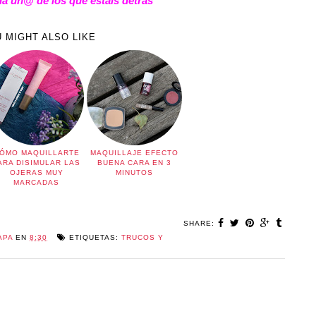
 un@ de los que estáis detrás
 MIGHT ALSO LIKE
ÓMO MAQUILLARTE
MAQUILLAJE EFECTO
ARA DISIMULAR LAS
BUENA CARA EN 3
OJERAS MUY
MINUTOS
MARCADAS
SHARE:
APA
EN
8:30
ETIQUETAS:
TRUCOS Y