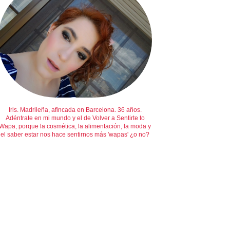
Iris. Madrileña, afincada en Barcelona. 36 años.
Adéntrate en mi mundo y el de Volver a Sentirte to
Wapa, porque la cosmética, la alimentación, la moda y
el saber estar nos hace sentirnos más 'wapas' ¿o no?