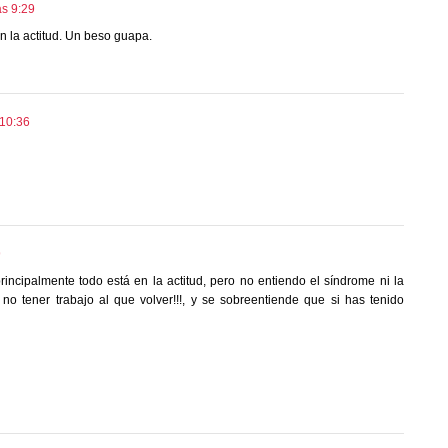
as 9:29
en la actitud. Un beso guapa.
 10:36
9
ncipalmente todo está en la actitud, pero no entiendo el síndrome ni la
no tener trabajo al que volver!!!, y se sobreentiende que si has tenido