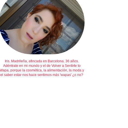
Iris. Madrileña, afincada en Barcelona. 36 años.
Adéntrate en mi mundo y el de Volver a Sentirte to
Wapa, porque la cosmética, la alimentación, la moda y
el saber estar nos hace sentirnos más 'wapas' ¿o no?