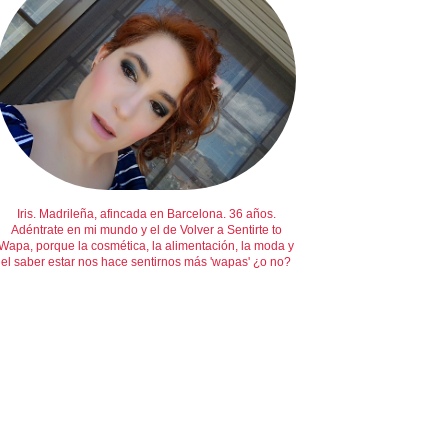
Iris. Madrileña, afincada en Barcelona. 36 años.
Adéntrate en mi mundo y el de Volver a Sentirte to
Wapa, porque la cosmética, la alimentación, la moda y
el saber estar nos hace sentirnos más 'wapas' ¿o no?