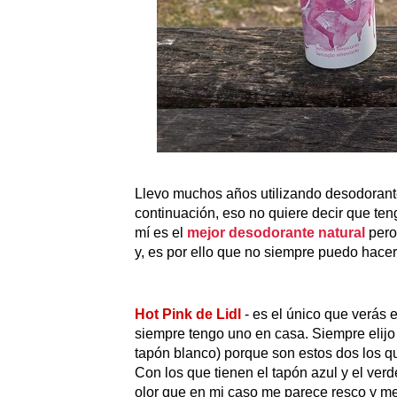
Llevo muchos años utilizando desodorante
continuación, eso no quiere decir que te
mí es el
mejor desodorante natural
pero
y, es por ello que no siempre puedo hace
Hot Pink de Lidl
- es el único que verás 
siempre tengo uno en casa. Siempre elijo e
tapón blanco) porque son estos dos los qu
Con los que tienen el tapón azul y el verd
olor que en mi caso me parece resco y m