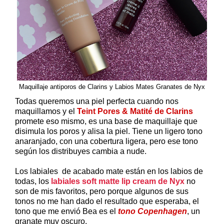
Maquillaje antiporos de Clarins y Labios Mates Granates de Nyx
Todas queremos una piel perfecta cuando nos
maquillamos y el
Teint Pores & Matité de Clarins
promete eso mismo, es una base de maquillaje que
disimula los poros y alisa la piel. Tiene un ligero tono
anaranjado, con una cobertura ligera, pero ese tono
según los distribuyes cambia a nude.
Los labiales de acabado mate están en los labios de
todas, los
labiales soft matte lip cream de Nyx
no
son de mis favoritos, pero porque algunos de sus
tonos no me han dado el resultado que esperaba, el
tono que me envió Bea es el
tono Copenhagen
, un
granate muy oscuro.