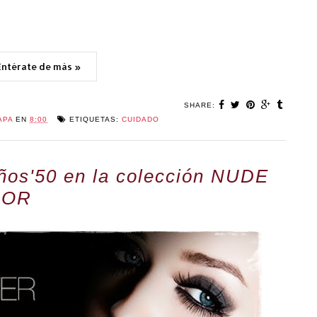
Entérate de más »
SHARE:
APA
EN
8:00
ETIQUETAS:
CUIDADO
años'50 en la colección NUDE
DOR