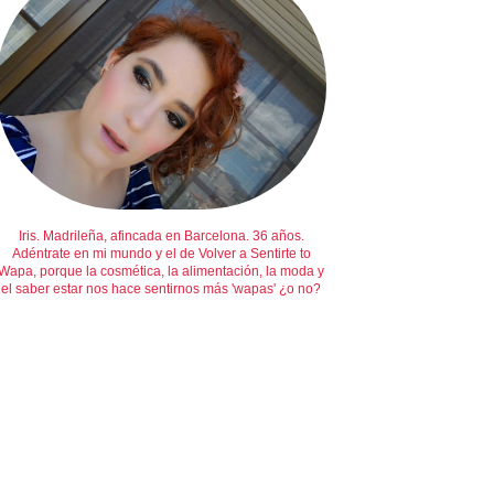
Iris. Madrileña, afincada en Barcelona. 36 años.
Adéntrate en mi mundo y el de Volver a Sentirte to
Wapa, porque la cosmética, la alimentación, la moda y
el saber estar nos hace sentirnos más 'wapas' ¿o no?