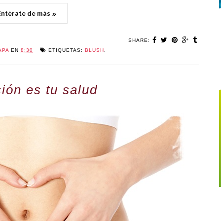
Entérate de más »
SHARE:
APA
EN
8:30
ETIQUETAS:
BLUSH
,
ión es tu salud