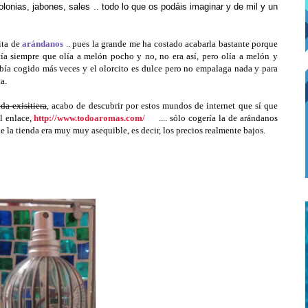
onias, jabones, sales .. todo lo que os podáis imaginar y de mil y un
ita de
arándanos
.. pues la grande me ha costado acabarla bastante porque
ía siempre que olía a melón pocho y no, no era así, pero olía a melón y
bía cogido más veces y el olorcito es dulce pero no empalaga nada y para
a.
nda exisitiera
, acabo de descubrir por estos mundos de internet que sí que
l enlace,
http://www.todoaromas.com/
.... sólo cogería la de arándanos
e la tienda era muy muy asequible, es decir, los precios realmente bajos.