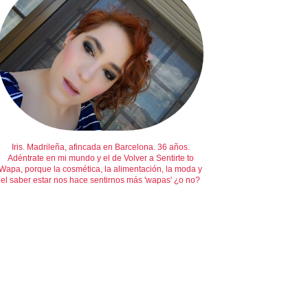
Iris. Madrileña, afincada en Barcelona. 36 años.
Adéntrate en mi mundo y el de Volver a Sentirte to
Wapa, porque la cosmética, la alimentación, la moda y
el saber estar nos hace sentirnos más 'wapas' ¿o no?