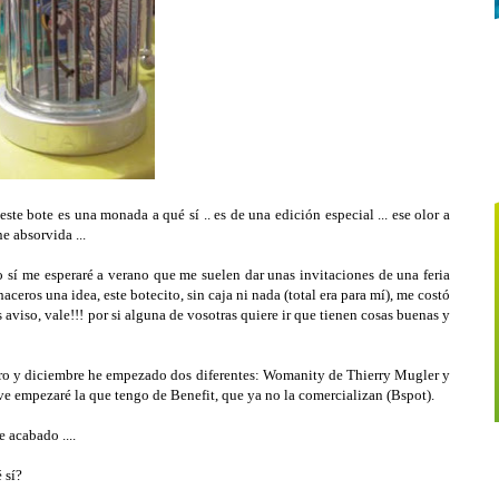
este bote es una monada a qué sí .. es de una edición especial ... ese olor a
e absorvida ...
eso sí me esperaré a verano que me suelen dar unas invitaciones de una feria
ceros una idea, este botecito, sin caja ni nada (total era para mí), me costó
 aviso, vale!!! por si alguna de vosotras quiere ir que tienen cosas buenas y
nero y diciembre he empezado dos diferentes: Womanity de Thierry Mugler y
ve empezaré la que tengo de Benefit, que ya no la comercializan (Bspot).
e acabado ....
 sí?