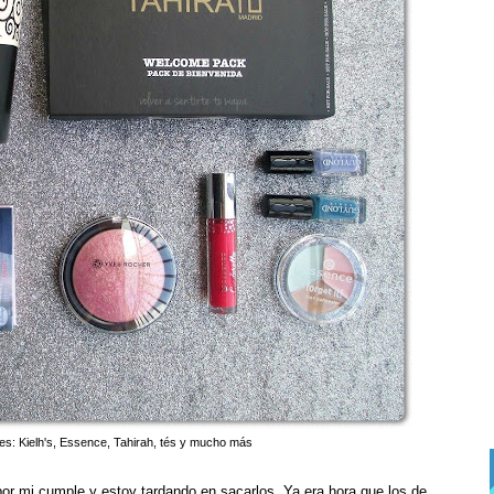
es: Kielh's, Essence, Tahirah, tés y mucho más
por mi cumple y estoy tardando en sacarlos. Ya era hora que los de