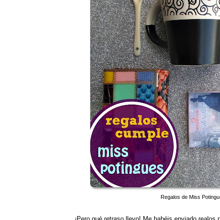
Regalos de Miss Potingu
¡Pero qué retraso llevo! Me habéis enviado realos 