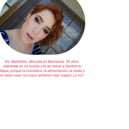
Iris. Madrileña, afincada en Barcelona. 36 años.
Adéntrate en mi mundo y el de Volver a Sentirte to
Wapa, porque la cosmética, la alimentación, la moda y
el saber estar nos hace sentirnos más 'wapas' ¿o no?