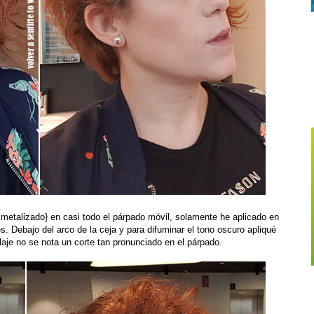
 metalizado} en casi todo el párpado móvil, solamente he aplicado en
. Debajo del arco de la ceja y para difuminar el tono oscuro apliqué
laje no se nota un corte tan pronunciado en el párpado.