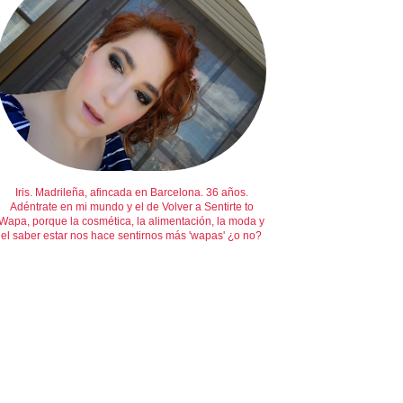
Iris. Madrileña, afincada en Barcelona. 36 años.
Adéntrate en mi mundo y el de Volver a Sentirte to
Wapa, porque la cosmética, la alimentación, la moda y
el saber estar nos hace sentirnos más 'wapas' ¿o no?