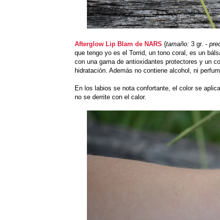
Afterglow Lip Blam de NARS
{
tamaño:
3 gr. -
pre
que tengo yo es el Torrid, un tono coral, es un bál
con una gama de antioxidantes protectores y un co
hidratación. Además no contiene alcohol, ni perfum
En los labios se nota confortante, el color se apl
no se derrite con el calor.