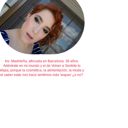
Iris. Madrileña, afincada en Barcelona. 36 años.
Adéntrate en mi mundo y el de Volver a Sentirte to
Wapa, porque la cosmética, la alimentación, la moda y
el saber estar nos hace sentirnos más 'wapas' ¿o no?