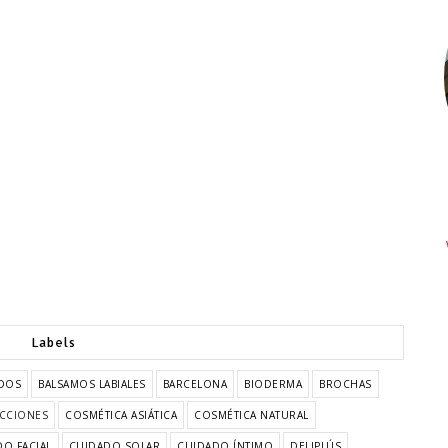
Labels
DOS
BALSAMOS LABIALES
BARCELONA
BIODERMA
BROCHAS
CCIONES
COSMÉTICA ASIÁTICA
COSMÉTICA NATURAL
O FACIAL
CUIDADO SOLAR
CUIDADO ÍNTIMO
DELIPLÚS