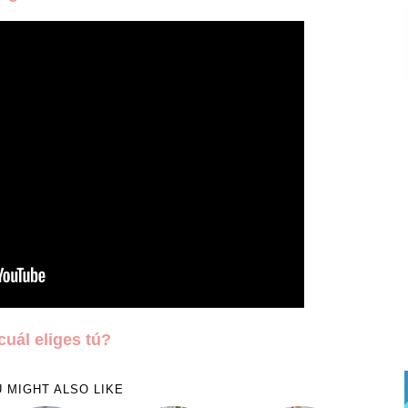
cuál eliges tú?
 MIGHT ALSO LIKE