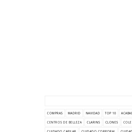
COMPRAS
MADRID
NAVIDAD
TOP 10
ACABA
CENTROS DE BELLEZA
CLARINS
CLONES
COLE
CUIDADO CAPILAR
CUIDADO CORPORAL
CUIDAD