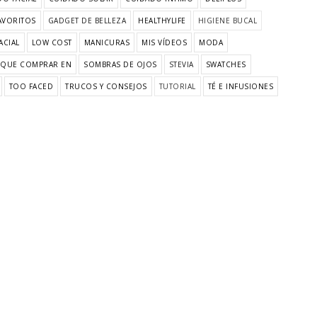
AVORITOS
GADGET DE BELLEZA
HEALTHYLIFE
HIGIENE BUCAL
ACIAL
LOW COST
MANICURAS
MIS VÍDEOS
MODA
QUE COMPRAR EN
SOMBRAS DE OJOS
STEVIA
SWATCHES
TOO FACED
TRUCOS Y CONSEJOS
TUTORIAL
TÉ E INFUSIONES