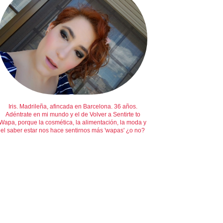
Iris. Madrileña, afincada en Barcelona. 36 años.
Adéntrate en mi mundo y el de Volver a Sentirte to
Wapa, porque la cosmética, la alimentación, la moda y
el saber estar nos hace sentirnos más 'wapas' ¿o no?