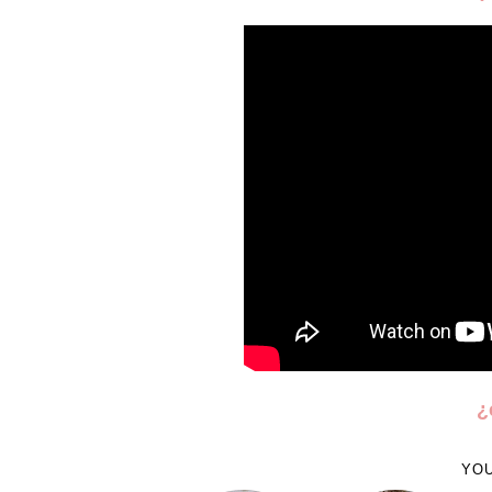
¿
YOU