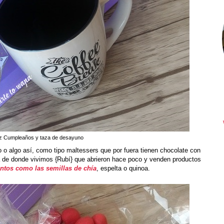
liz Cumpleaños y taza de desayuno
o o algo así, como tipo maltessers que por fuera tienen chocolate con
 de donde vivimos {Rubí} que abrieron hace poco y venden productos
ntos como las semillas de chía
, espelta o quinoa.