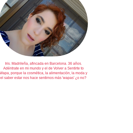
Iris. Madrileña, afincada en Barcelona. 36 años.
Adéntrate en mi mundo y el de Volver a Sentirte to
Wapa, porque la cosmética, la alimentación, la moda y
el saber estar nos hace sentirnos más 'wapas' ¿o no?