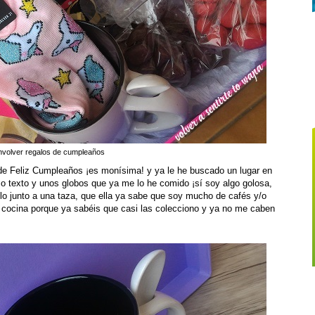
volver regalos de cumpleaños
e Feliz Cumpleaños ¡es monísima! y ya le he buscado un lugar en
o texto y unos globos que ya me lo he comido ¡sí soy algo golosa,
llo junto a una taza, que ella ya sabe que soy mucho de cafés y/o
la cocina porque ya sabéis que casi las colecciono y ya no me caben