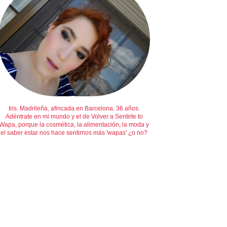
Iris. Madrileña, afincada en Barcelona. 36 años.
Adéntrate en mi mundo y el de Volver a Sentirte to
Wapa, porque la cosmética, la alimentación, la moda y
el saber estar nos hace sentirnos más 'wapas' ¿o no?