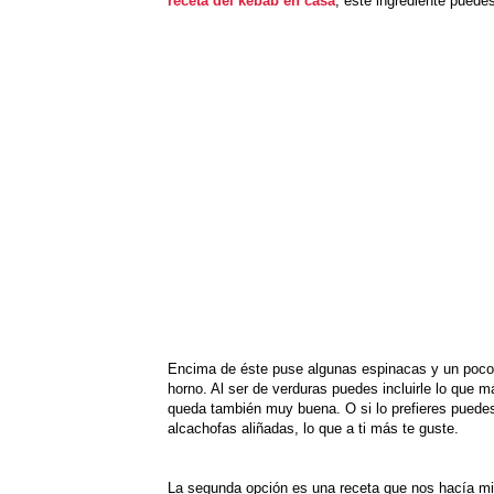
receta del kebab en casa
, este ingrediente puedes
Encima de éste puse algunas espinacas y un poco 
horno. Al ser de verduras puedes incluirle lo que
queda también muy buena. O si lo prefieres puedes
alcachofas aliñadas, lo que a ti más te guste.
La segunda opción es una receta que nos hacía 