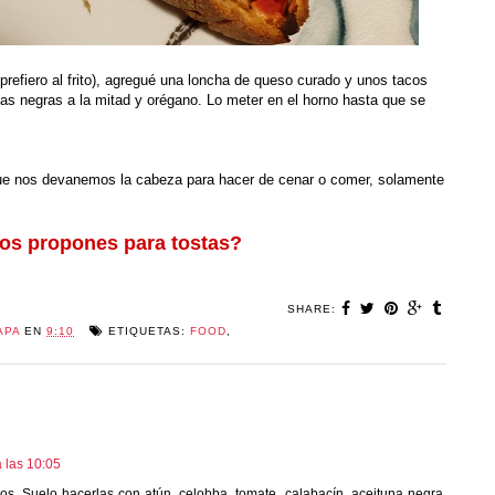
refiero al frito), agregué una loncha de queso curado y unos tacos
nas negras a la mitad y orégano. Lo meter en el horno hasta que se
ue nos devanemos la cabeza para hacer de cenar o comer, solamente
os propones para tostas?
SHARE:
APA
EN
9:10
ETIQUETAS:
FOOD
,
a las 10:05
os. Suelo hacerlas con atún, celobba, tomate, calabacín, aceituna negra,