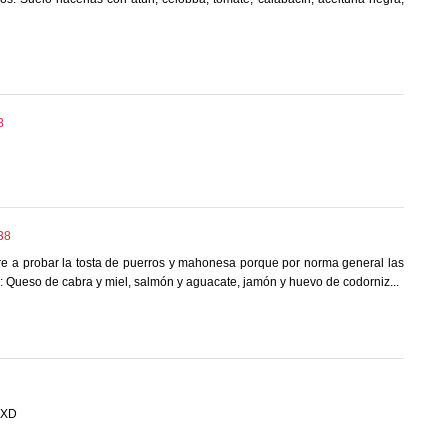
8
:38
re a probar la tosta de puerros y mahonesa porque por norma general las
 Queso de cabra y miel, salmón y aguacate, jamón y huevo de codorniz...
o XD