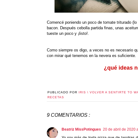
Comencé poniendo un poco de tomate triturado (lo p
bacon. Después cebolla partida finas, unas aceitu
tueste un poco y ¡listo!.
Como siempre os digo, a veces no es necesario q
con mirar qué tenemos en la nevera es suficiente.
¿qué ideas n
PUBLICADO POR
IRIS \ VOLVER A SENTIRTE TO W
RECETAS
9 COMENTARIOS :
Beatriz MissPotingues
20 de abril de 2020 
Yo soy más de tosta pizza que de lasotras d