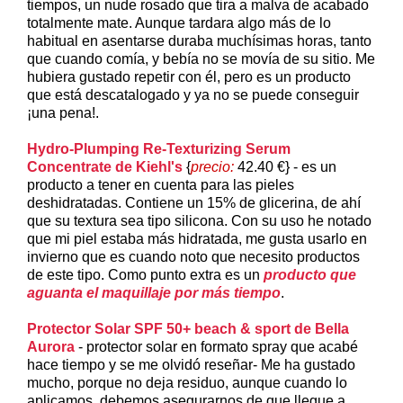
tiempos, un nude rosado que tira a malva de acabado
totalmente mate. Aunque tardara algo más de lo
habitual en asentarse duraba muchísimas horas, tanto
que cuando comía, y bebía no se movía de su sitio. Me
hubiera gustado repetir con él, pero es un producto
que está descatalogado y ya no se puede conseguir
¡una pena!.
Hydro-Plumping Re-Texturizing Serum
Concentrate de Kiehl's
{
precio:
42.40 €} - es un
producto a tener en cuenta para las pieles
deshidratadas. Contiene un 15% de glicerina, de ahí
que su textura sea tipo silicona. Con su uso he notado
que mi piel estaba más hidratada, me gusta usarlo en
invierno que es cuando noto que necesito productos
de este tipo. Como punto extra es un
producto que
aguanta el maquillaje por más tiempo
.
Protector Solar SPF 50+ beach & sport de Bella
Aurora
- protector solar en formato spray que acabé
hace tiempo y se me olvidó reseñar- Me ha gustado
mucho, porque no deja residuo, aunque cuando lo
aplicamos, debemos asegurarnos de que llegue a