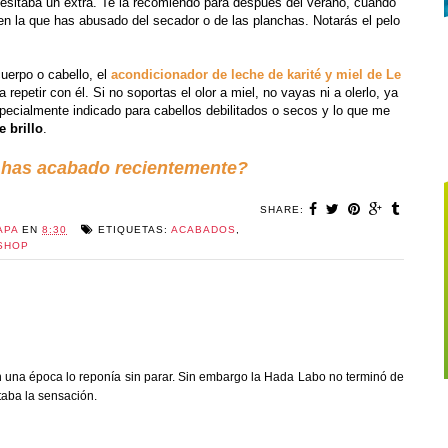
esitaba un extra. Te la recomiendo para después del verano, cuando
n la que has abusado del secador o de las planchas. Notarás el pelo
uerpo o cabello, el
acondicionador de leche de karité y miel de Le
epetir con él. Si no soportas el olor a miel, no vayas ni a olerlo, ya
pecialmente indicado para cabellos debilitados o secos y lo que me
e brillo
.
 has acabado recientemente?
SHARE:
APA
EN
8:30
ETIQUETAS:
ACABADOS
,
SHOP
una época lo reponía sin parar. Sin embargo la Hada Labo no terminó de
aba la sensación.