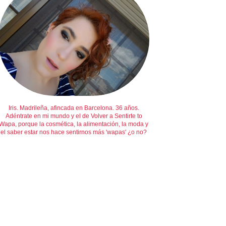
Iris. Madrileña, afincada en Barcelona. 36 años.
Adéntrate en mi mundo y el de Volver a Sentirte to
Wapa, porque la cosmética, la alimentación, la moda y
el saber estar nos hace sentirnos más 'wapas' ¿o no?