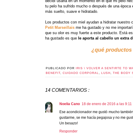
decidí usarla en un momento en el que mi pelo nec
tu pelo ha sufrido mucho o después de una época e
más suelto, suave e hidratado.
Los productos con miel ayudan a hidratar nuestro c
Petit Marseillais
me ha gustado y no me importaría r
que su olor es muy fuerte a este producto. Está es
ha gustado es que
le aporta al cabello un extra d
¿qué productos
PUBLICADO POR
IRIS \ VOLVER A SENTIRTE TO W
BENEFIT
,
CUIDADO CORPORAL
,
LUSH
,
THE BODY 
14 COMENTARIOS :
Noelia Cano
18 de enero de 2016 a las 9:11
Ese acondicionador me gustó mucho también 
gustarme, se me hacía pegajosa y no me gust
Un besazo!
Responder