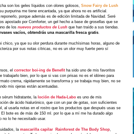
ha son los geles líquidos con olores golosos,
Snow Fairy de Lush
u purpurina me tiene encantada, ya que ahora no es artificial.
reponerlo, porque además es de edición limitada de Navidad. Seré
emos apostado por Comforter, un gel hecho a base de grosellas que se
uno de los
nuevos productos de Lush
que han traído a sus tiendas.
nvases vacíos, obtendrás una mascarilla fresca gratis
.
mi chico, ya que su olor perdura durante muchísimas horas, alguno de
cteriza por sus notas cítricas, no es un olor muy fuerte pero sí
nsos, el
corrector boi-ing de Benefit
ha sido uno de mis favoritos
rabajarlo bien, por lo que si vas con prisas no es el idóneo para
rmato crema, rápidamente se transforma y se trabaja muy bien, no se
uando mis ojeras están acentuadas.
n sérum hidratante, la
loción de Hada-Labo
es uno de mis
ción de ácido hialurónico, que con un par de gotas, son suficientes
hol, al usarla notas en el rostro que los productos que después usas se
. El bote es de más de 150 ml. por lo que a mí me ha durado algo
 no lo he necesitado usar.
cuidados, la
mascarilla capilar Rainforest de The Body Shop
,