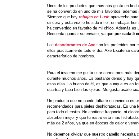
Unos de los productos que más nos gusta en la duc
se ha convertido en uno de mis favoritos, además s
Siempre que hay
rebajas en Lush
aprovecho para 
sincera y esta vez le he sido infiel, en rebajas h
ha convertido en favorito de mi chico. Además es 
Recuerda guardar su envase, ya que
por cada 5 e
Los
desodorantes de Axe
son los preferidos por 
ellos prácticamente todo el día. Axe Excite se cara
característico de hombres.
Para el invierno me gusta usar correctores más de
durante muchos años. Es bastante denso y hay que t
esos días. Lo bueno de él, es que aunque es en fo
cuartea y tapa bien las ojeras. Me gusta usarlo c
Un producto que no puede faltarte en invierno es u
recomendados para pieles deshidratadas. Es una lo
para todo el rostro. No contiene fragancia, ni alco
absorben mejor y que tu rostro está más hidratado
más de 2 años, ya que en épocas de calor o verano
No debemos olvidar que nuestro cabello necesita 