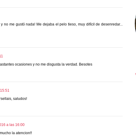
y no me gustó nada! Me dejaba el pelo tieso, muy difícil de desenredar...
11
bastantes ocasiones y no me disgusta la verdad. Besotes
 15:51
sellais, saludos!
016 a las 16:00
 mucho la atencion!!