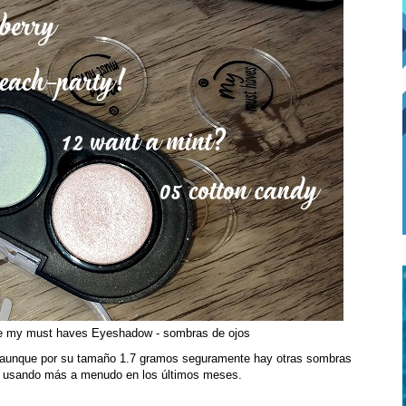
 my must haves Eyeshadow - sombras de ojos
y, aunque por su tamaño 1.7 gramos seguramente hay otras sombras
y usando más a menudo en los últimos meses.