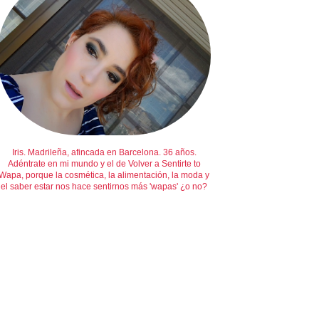
Iris. Madrileña, afincada en Barcelona. 36 años.
Adéntrate en mi mundo y el de Volver a Sentirte to
Wapa, porque la cosmética, la alimentación, la moda y
el saber estar nos hace sentirnos más 'wapas' ¿o no?