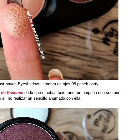
t haves Eyeshadow - sombra de ojos 08 peach-party!
y de Eseence
de la que muchas sois fans, un borgoña con subtono
 si no realizar un sencillo ahumado con ella.