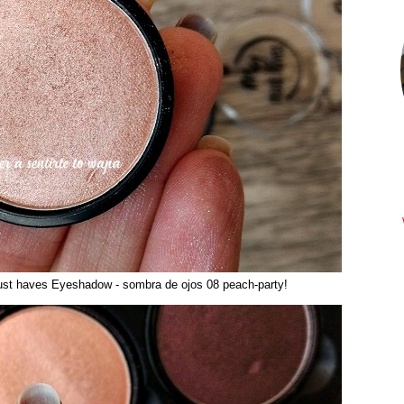
t haves Eyeshadow - sombra de ojos 08 peach-party!