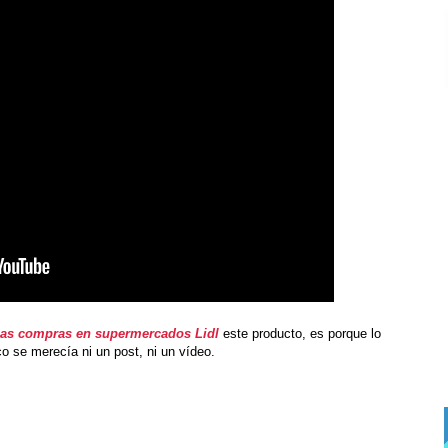
mas compras en supermercados Lidl
este producto, es porque lo
o se merecía ni un post, ni un vídeo.