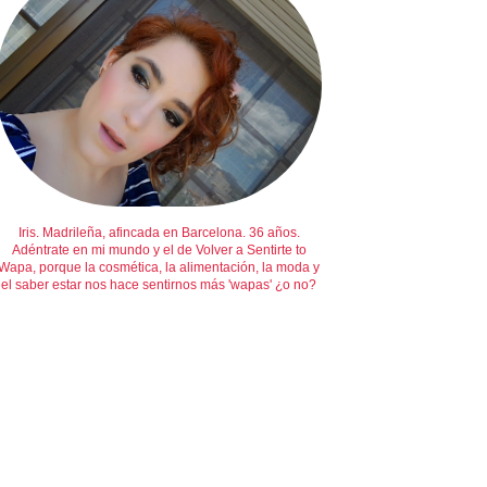
Iris. Madrileña, afincada en Barcelona. 36 años.
Adéntrate en mi mundo y el de Volver a Sentirte to
Wapa, porque la cosmética, la alimentación, la moda y
el saber estar nos hace sentirnos más 'wapas' ¿o no?