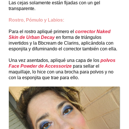
Las cejas solamente están fijadas con un gel
transparente.
Rostro, Pómulo y Labios:
Para el rostro apliqué primero el
corrector Naked
Skin de Urban Decay
en forma de triángulos
invertidos y la Bbcream de Clarins, aplicándola con
esponjita y difuminando el corrector también con ella.
Una vez asentados, apliqué una capa de los
polvos
Face Powder de Accessorize
para sellar el
maquillaje, lo hice con una brocha para polvos y no
con la esponjita que trae para ello.