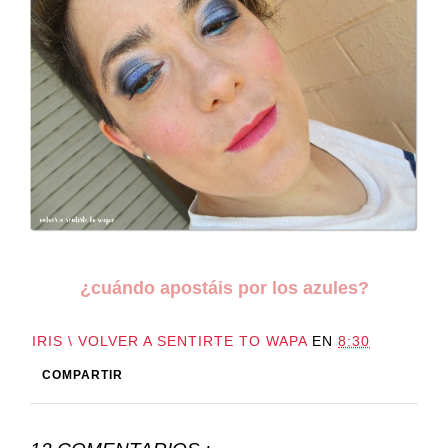
¿cuándo apostáis por los azules?
IRIS \ VOLVER A SENTIRTE TO WAPA
EN
8:30
COMPARTIR